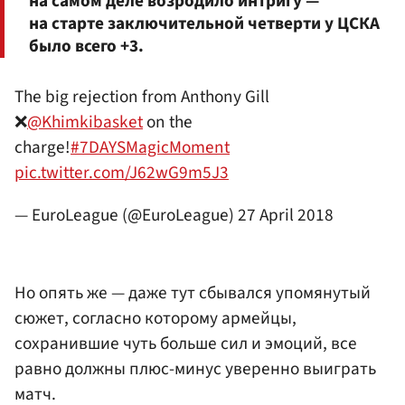
на самом деле возродило интригу —
на старте заключительной четверти у ЦСКА
было всего +3.
The big rejection from Anthony Gill
❌
@Khimkibasket
on the
charge!
#7DAYSMagicMoment
pic.twitter.com/J62wG9m5J3
— EuroLeague (@EuroLeague)
27 April 2018
Но опять же — даже тут сбывался упомянутый
сюжет, согласно которому армейцы,
сохранившие чуть больше сил и эмоций, все
равно должны плюс-минус уверенно выиграть
матч.