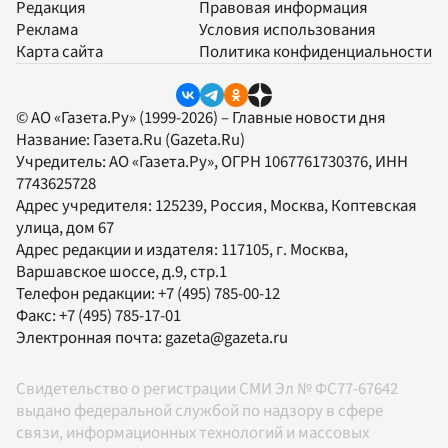
Редакция
Правовая информация
Реклама
Условия использования
Карта сайта
Политика конфиденциальности
© АО «Газета.Ру» (1999-2026) – Главные новости дня
Название:
Газета.Ru
(Gazeta.Ru)
Учредитель:
АО «Газета.Ру»
, ОГРН 1067761730376, ИНН
7743625728
Адрес учредителя: 125239, Россия, Москва, Коптевская
улица, дом 67
Адрес редакции и издателя:
117105
, г.
Москва
,
Варшавское шоссе, д.9, стр.1
Телефон редакции:
+7 (495) 785-00-12
Факс:
+7 (495) 785-17-01
Электронная почта:
gazeta@gazeta.ru
Свидетельство о регистрации СМИ Эл № ФС77-67642
выдано федеральной службой по надзору в сфере
связи, информационных технологий и массовых