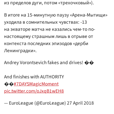
из пределов дуги, потом «трехочковый»).
В итоге на 15-минутную паузу «Арена-Мытищи»
уходила в сомнительных чувствах: -13
на экваторе матча не казались чем-то по-
настоящему страшным лишь в отрыве от
контекста последних эпизодов «дерби
Ленинградки».
Andrey Vorontsevich fakes and drives! ��
And finishes with AUTHORITY
��
#7DAYSMagicMoment
pic.twitter.com/oJxqB1wEH8
— EuroLeague (@EuroLeague)
27 April 2018