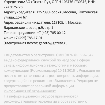
Учредитель:
АО «Газета.Ру»
, ОГРН 1067761730376, ИНН
7743625728
Адрес учредителя: 125239, Россия, Москва, Коптевская
улица, дом 67
Адрес редакции и издателя:
117105
, г.
Москва
,
Варшавское шоссе, д.9, стр.1
Телефон редакции:
+7 (495) 785-00-12
Факс:
+7 (495) 785-17-01
Электронная почта:
gazeta@gazeta.ru
Свидетельство о регистрации СМИ Эл № ФС77-67642
выдано федеральной службой по надзору в сфере
связи, информационных технологий и массовых
коммуникаций (Роскомнадзор) 10.11.2016 г. Редакция не
несет ответственности за достоверность информации,
содержащейся в рекламных объявлениях. Редакция не
предоставляет справочной информации.
Информация об ограничениях
На информационном ресурсе применяются
рекомендательные технологии в соответствии с