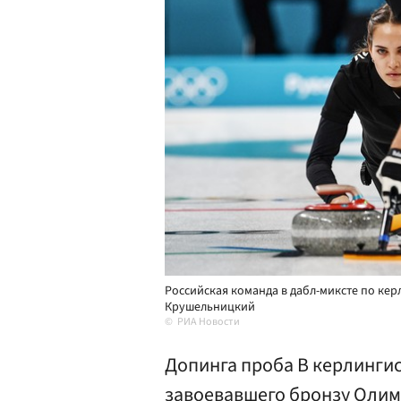
Российская команда в дабл-миксте по кер
Крушельницкий
РИА Новости
Допинга проба B керлинги
завоевавшего бронзу Олим