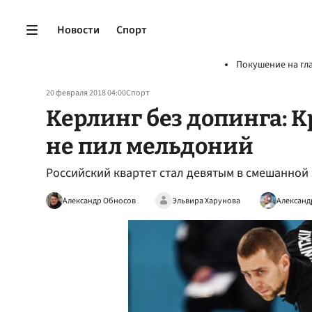
Новости
Спорт
Покушение на гл
20 февраля 2018 04:00
Спорт
Керлинг без допинга: 
не пил мельдоний
Российский квартет стал девятым в смешанной 
Александр Обносов
Эльвира Харунова
Александ