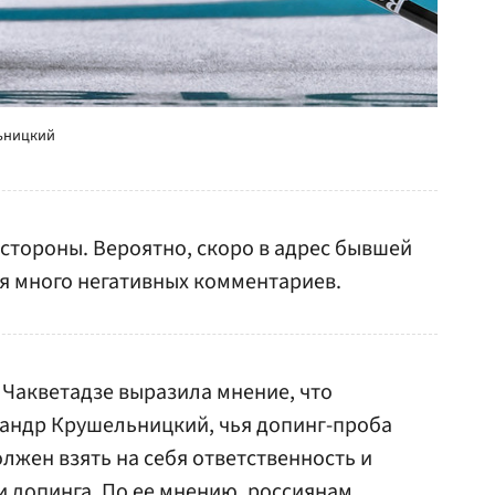
льницкий
стороны. Вероятно, скоро в адрес бывшей
я много негативных комментариев.
 Чакветадзе выразила мнение, что
сандр Крушельницкий, чья допинг-проба
лжен взять на себя ответственность и
и допинга. По ее мнению, россиянам