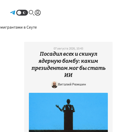
Авторизоваться
 мигрантами в Сеуте
07 августа 2026, 10:43
Посадил всех и скинул
ядерную бомбу: каким
президентом мог бы стать
ИИ
Виталий Рюмшин