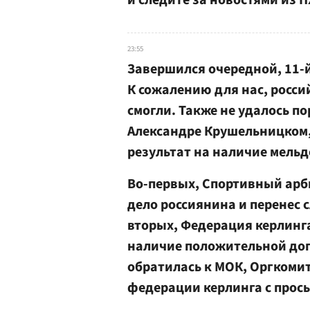
и следите за новостями из 
23:55
Завершился очередной, 11-й
К сожалению для нас, росси
смогли. Также не удалось п
Александре Крушельницком,
результат на наличие мельд
Во-первых, Спортивный арби
дело россиянина и перенес 
вторых, Федерация керлинг
наличие положительной доп
обратилась к МОК, Оргкоми
федерации керлинга с прось