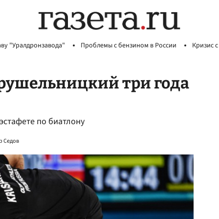
аву "Уралдронзавода"
Проблемы с бензином в России
Кризис с
Крушельницкий три года
эстафете по биатлону
р Седов