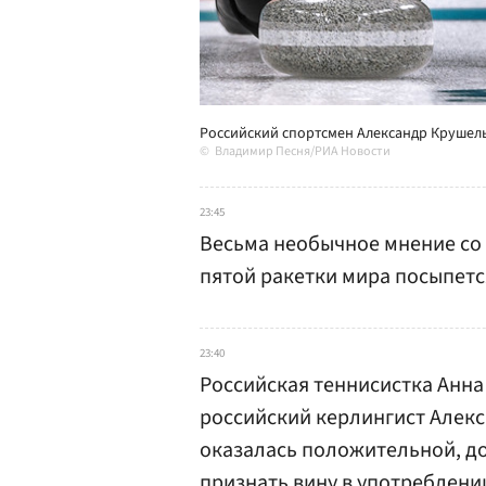
Российский спортсмен Александр Круше
Владимир Песня/РИА Новости
23:45
Весьма необычное мнение со 
пятой ракетки мира посыпетс
23:40
Российская теннисистка Анна
российский керлингист Алек
оказалась положительной, до
признать вину в употреблени