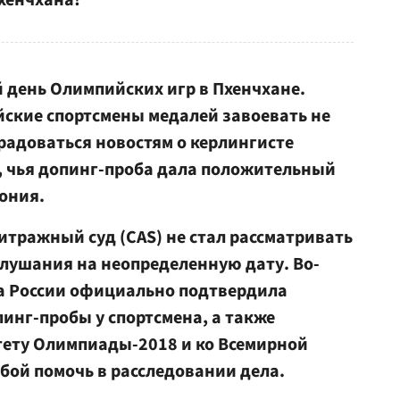
Пхенчхана!
 день Олимпийских игр в Пхенчхане.
йские спортсмены медалей завоевать не
орадоваться новостям о керлингисте
 чья допинг-проба дала положительный
ония.
тражный суд (CAS) не стал рассматривать
слушания на неопределенную дату. Во-
а России официально подтвердила
инг-пробы у спортсмена, а также
тету Олимпиады-2018 и ко Всемирной
бой помочь в расследовании дела.