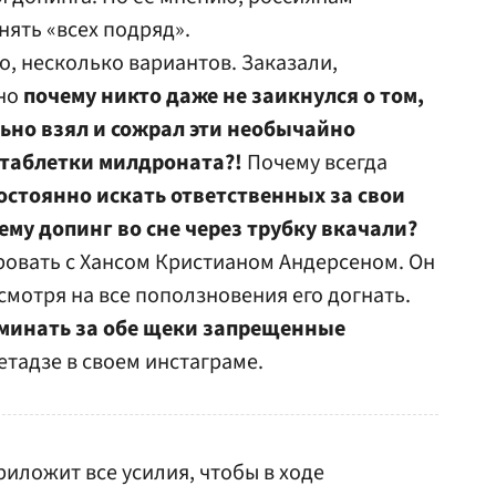
ять «всех подряд».
о, несколько вариантов. Заказали,
 но
почему никто даже не заикнулся о том,
льно взял и сожрал эти необычайно
 таблетки милдроната?!
Почему всегда
остоянно искать ответственных за свои
ему допинг во сне через трубку вкачали?
ровать с Хансом Кристианом Андерсеном. Он
смотря на все поползновения его догнать.
уминать за обе щеки запрещенные
етадзе в своем инстаграме.
риложит все усилия, чтобы в ходе