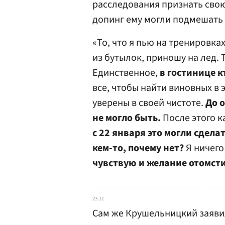
расследования признать свою
допинг ему могли подмешать 
«То, что я пью на тренировка
из бутылок, приношу на лед. 
Единственное,
в гостинице к
все, чтобы найти виновных в 
уверены в своей чистоте.
До 
не могло быть.
После этого 
с 22 января это могли сдела
кем-то, почему нет?
Я ничего
чувствую и желание отомст
23:11
Сам же Крушельницкий заяви