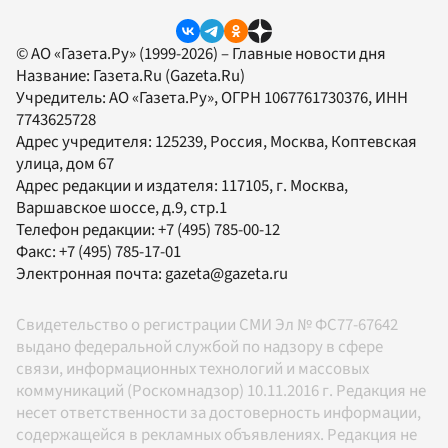
© АО «Газета.Ру» (1999-2026) – Главные новости дня
Название:
Газета.Ru
(Gazeta.Ru)
Учредитель:
АО «Газета.Ру»
, ОГРН 1067761730376, ИНН
7743625728
Адрес учредителя: 125239, Россия, Москва, Коптевская
улица, дом 67
Адрес редакции и издателя:
117105
, г.
Москва
,
Варшавское шоссе, д.9, стр.1
Телефон редакции:
+7 (495) 785-00-12
Факс:
+7 (495) 785-17-01
Электронная почта:
gazeta@gazeta.ru
Свидетельство о регистрации СМИ Эл № ФС77-67642
выдано федеральной службой по надзору в сфере
связи, информационных технологий и массовых
коммуникаций (Роскомнадзор) 10.11.2016 г. Редакция не
несет ответственности за достоверность информации,
содержащейся в рекламных объявлениях. Редакция не