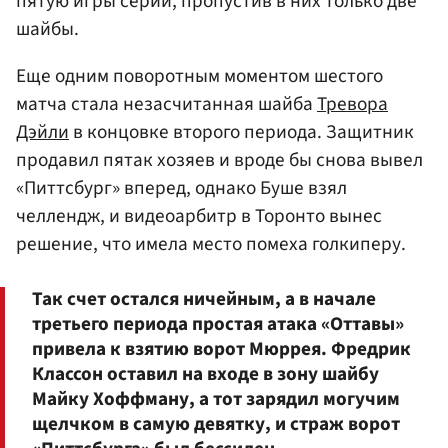
пятую игры серии, пропустив в них только две
шайбы.
Еще одним поворотным моментом шестого
матча стала незасчитанная шайба
Тревора
Дэйли
в концовке второго периода. Защитник
продавил пятак хозяев и вроде бы снова вывел
«Питтсбург» вперед, однако Буше взял
челлендж, и видеоарбитр в Торонто вынес
решение, что имела место помеха голкиперу.
Так счет остался ничейным, а в начале
третьего периода простая атака «Оттавы»
привела к взятию ворот Мюррея. Фредрик
Классон оставил на входе в зону шайбу
Майку Хоффману, а тот зарядил могучим
щелчком в самую девятку, и страж ворот