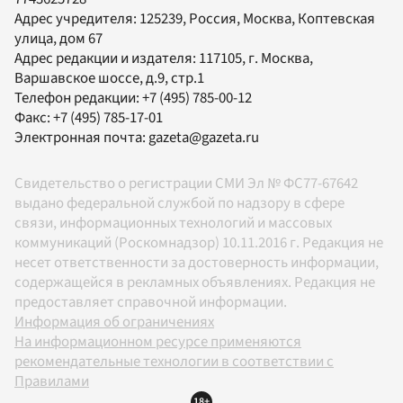
Адрес учредителя: 125239, Россия, Москва, Коптевская
улица, дом 67
Адрес редакции и издателя:
117105
, г.
Москва
,
Варшавское шоссе, д.9, стр.1
Телефон редакции:
+7 (495) 785-00-12
Факс:
+7 (495) 785-17-01
Электронная почта:
gazeta@gazeta.ru
Свидетельство о регистрации СМИ Эл № ФС77-67642
выдано федеральной службой по надзору в сфере
связи, информационных технологий и массовых
коммуникаций (Роскомнадзор) 10.11.2016 г. Редакция не
несет ответственности за достоверность информации,
содержащейся в рекламных объявлениях. Редакция не
предоставляет справочной информации.
Информация об ограничениях
На информационном ресурсе применяются
рекомендательные технологии в соответствии с
Правилами
18+