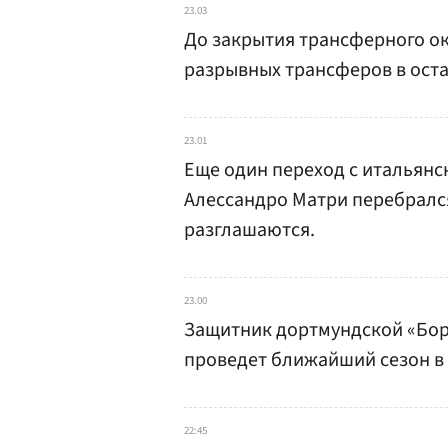
23.03
До закрытия трансферного ок
разрывных трансферов в ост
23.01
Еще один переход с итальян
Алессандро Матри перебрался
разглашаются.
23.00
Защитник дортмундской «Бор
проведет ближайший сезон в
22:45