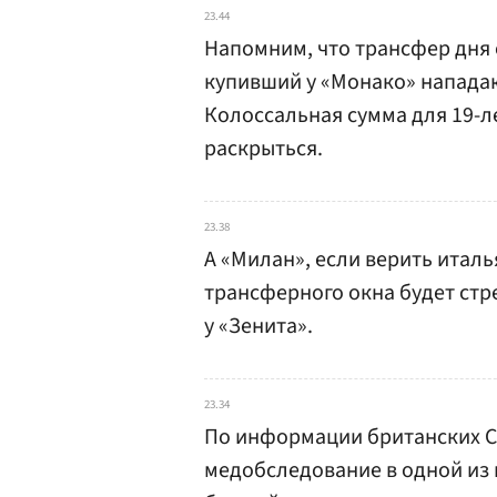
23.44
Напомним, что трансфер дня
купивший у «Монако» напада
Колоссальная сумма для 19-л
раскрыться.
23.38
А «Милан», если верить италь
трансферного окна будет стр
у «Зенита».
23.34
По информации британских С
медобследование в одной из 