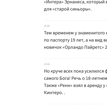
«Интера» Эрнанеса, который
для «старой синьоры».
23.09
Тем временем у знаменитого
по паспорту 19 лет, а на вид 
новичок «Орландо Пайретс» 23
23.04
Но круче всех пока усилился
самого Бога! Речь о 18-летне
Также «Ренн» взял в аренду у
Кинтеро. .