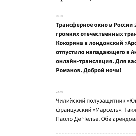
00.00
Трансферное окно в России 
громких отечественных тран
Кокорина в лондонский «Арс
отпустило нападающего в А
онлайн-трансляция. Для вас
Романов. Доброй ночи!
23.50
Чилийский полузащитник «Юв
французский «Марсель»! Такж
Паоло Де Челье. Оба арендов