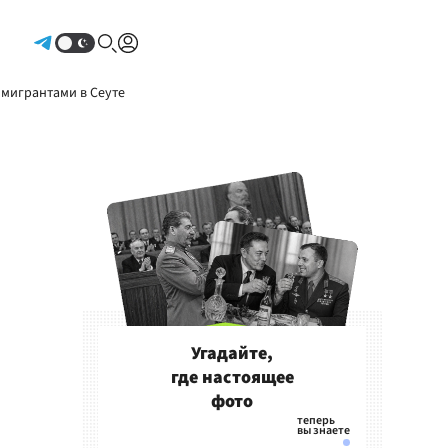
Авторизоваться
 мигрантами в Сеуте
Угадайте,
где настоящее
фото