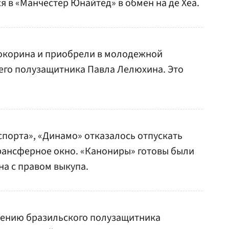
 в «Манчестер Юнайтед» в обмен на де Хеа.
Кокорина и приобрели в молодежной
его полузащитника Павла Лелюхина. Это
порта», «Динамо» отказалось отпускать
трансферное окно. «Канониры» готовы были
на с правом выкупа.
тению бразильского полузащитника