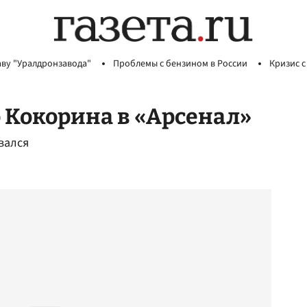
аву "Уралдронзавода"
Проблемы с бензином в России
Кризис с
 Кокорина в «Арсенал»
вался