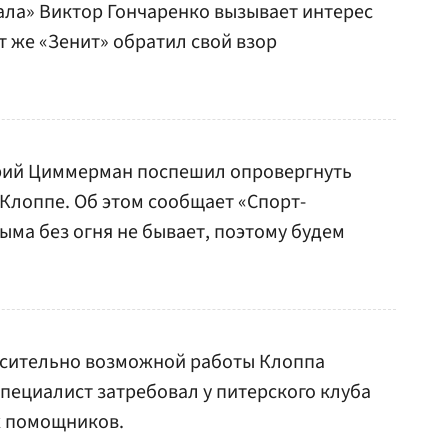
ала» Виктор Гончаренко вызывает интерес
т же «Зенит» обратил свой взор
рий Циммерман поспешил опровергнуть
лоппе. Об этом сообщает «Спорт-
дыма без огня не бывает, поэтому будем
осительно возможной работы Клоппа
специалист затребовал у питерского клуба
их помощников.