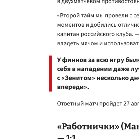
в двухматчевом противостоян
«Второй тайм мы провели с с
моментов и добились отлично
капитан российского клуба. 
владеть мячом и использоват
У финнов за всю игру бы
себя в нападении даже л
с «Зенитом» несколько дн
впереди».
Ответный матч пройдет 27 авг
«Работнички» (Ма
— 1:1