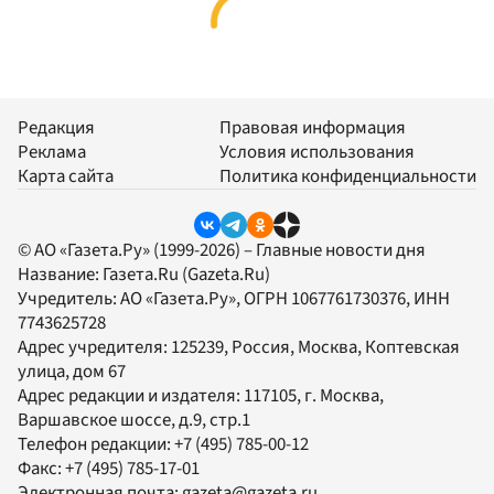
Редакция
Правовая информация
Реклама
Условия использования
Карта сайта
Политика конфиденциальности
© АО «Газета.Ру» (1999-2026) – Главные новости дня
Название:
Газета.Ru
(Gazeta.Ru)
Учредитель:
АО «Газета.Ру»
, ОГРН 1067761730376, ИНН
7743625728
Адрес учредителя: 125239, Россия, Москва, Коптевская
улица, дом 67
Адрес редакции и издателя:
117105
, г.
Москва
,
Варшавское шоссе, д.9, стр.1
Телефон редакции:
+7 (495) 785-00-12
Факс:
+7 (495) 785-17-01
Электронная почта:
gazeta@gazeta.ru