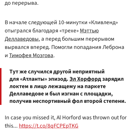
до перерыва.
В начале следующей 10-минутки «Кливленд»
отыгрался благодаря «трехе»
Мэттью
Деллаведовы
, а перед большим перерывом
вырвался вперед. Помогли попадания Леброна
и
Тимофея Мозгова
.
Тут же случился другой неприятный
для «Атланты» эпизод.
Эл Хорфорд
зарядил
локтем в лицо лежащему на паркете
Деллаведове и был изгнан с площадки,
получив неспортивный фол второй степени.
In case you missed it, Al Horford was thrown out for
this...
https://t.co/8qFCPEpTKG