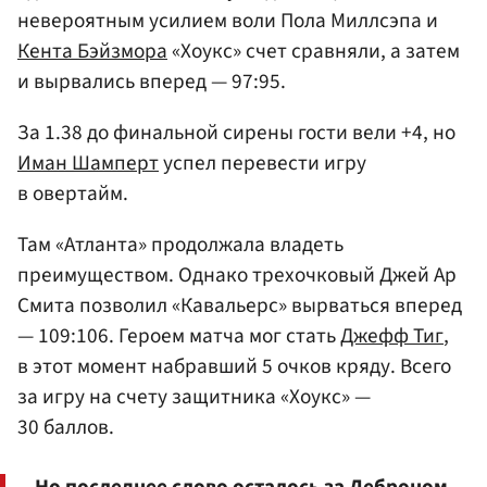
невероятным усилием воли Пола Миллсэпа и
Кента Бэйзмора
«Хоукс» счет сравняли, а затем
и вырвались вперед — 97:95.
За 1.38 до финальной сирены гости вели +4, но
Иман Шамперт
успел перевести игру
в овертайм.
Там «Атланта» продолжала владеть
преимуществом. Однако трехочковый Джей Ар
Смита позволил «Кавальерс» вырваться вперед
— 109:106. Героем матча мог стать
Джефф Тиг
,
в этот момент набравший 5 очков кряду. Всего
за игру на счету защитника «Хоукс» —
30 баллов.
Но последнее слово осталось за Леброном,