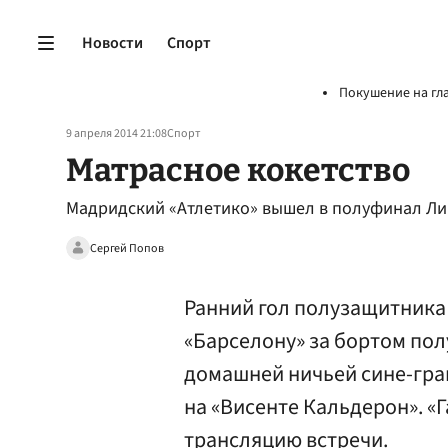
Новости
Спорт
Покушение на гл
9 апреля 2014 21:08
Спорт
Матрасное кокетство
Мадридский «Атлетико» вышел в полуфинал Ли
Сергей Попов
Ранний гол полузащитника
«Барселону» за бортом по
домашней ничьей сине-гран
на «Висенте Кальдерон». «
трансляцию встречи.