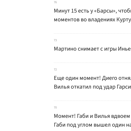
76
Минут 15 есть у «Барсы», что
моментов во владениях Курту
73
Мартино снимает с игры Инье
72
Еще один момент! Диего отня
Вилья откатил под удар Гарси
70
Момент! Габи и Вилья вдвоем
Габи под углом вышел один на