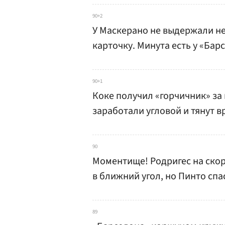
90+2
У Маскерано не выдержали не
карточку. Минута есть у «Барс
90+1
Коке получил «горчичник» за
заработали угловой и тянут в
90
Моментище! Родригес на ско
в ближний угол, но Пинто спа
89