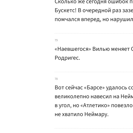
Сколько же сегодня ошибок 
Бускетс! В очередной раз заз
помчался вперед, но нарушил
79
«Наевшегося» Вилью меняет С
Родригес.
78
Вот сейчас «Барсе» удалось с
великолепно навесил на Нейм
в угол, но «Атлетико» повезло
не хватило Неймару.