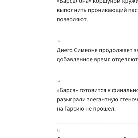
«Барселона» коршуном кружи
выполнить проникающий пас 
позволяют.
86
Диего Симеоне продолжает за
добавленное время отделяют 
84
«Барса» готовится к финальн
разыграли элегантную стеноч
на Гарсию не прошел.
81