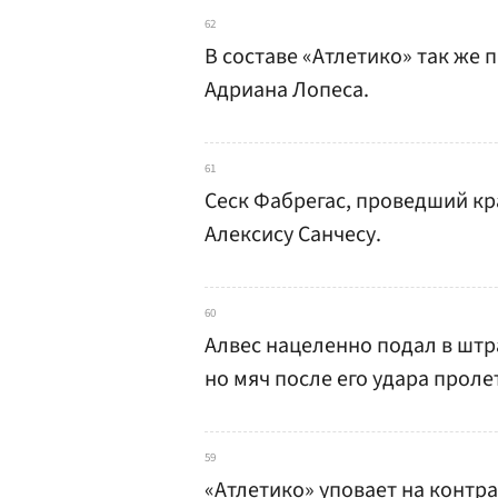
62
В составе «Атлетико» так же
Адриана Лопеса.
61
Сеск Фабрегас, проведший кра
Алексису Санчесу.
60
Алвес нацеленно подал в штра
но мяч после его удара проле
59
«Атлетико» уповает на контра