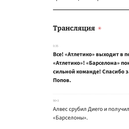
Трансляция
0:35
Все! «Атлетико» выходит в 
«Атлетико»! «Барселона» по
сильной команде! Спасибо з
Попов.
90+3
Алвес срубил Диего и получил
«Барселоны».