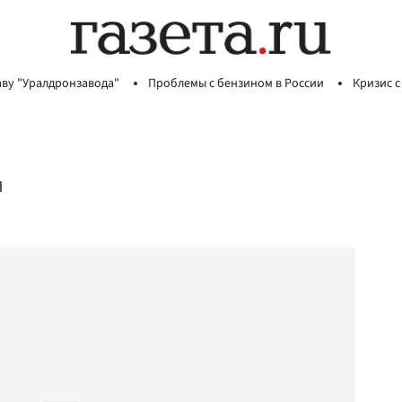
аву "Уралдронзавода"
Проблемы с бензином в России
Кризис с
Л