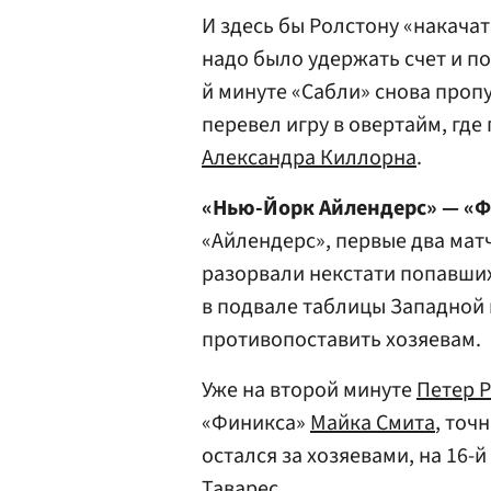
И здесь бы Ролстону «накачат
надо было удержать счет и по
й минуте «Сабли» снова пропу
перевел игру в овертайм, гд
Александра Киллорна
.
«Нью-Йорк Айлендерс» — «Ф
«Айлендерс», первые два мат
разорвали некстати попавших
в подвале таблицы Западной 
противопоставить хозяевам.
Уже на второй минуте
Петер 
«Финикса»
Майка Смита
, точ
остался за хозяевами, на 16-
Таварес.