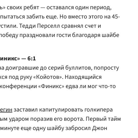
ь» своих ребят — оставался один период,
пытаться забить еще. Но вместо этого на 45-
стили. Тедди Перселл сравнял счет и
е победу праздновали гости благодаря шайбе
иникс» — 6:1
ча доигравшие до серий буллитов, попросту
ся под руку «Койотов». Находящийся
конференции «Финикс» едва ли мог что-то
Регин
заставил капитулировать голкипера
ным ударом поразив его ворота. Первый тайм
й минуте еще одну шайбу забросил Джон