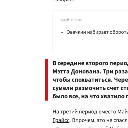
Читайте также
Овечкин набирает оборот
В середине второго перио
Мэтта Донована
. Три раз
чтобы спохватиться. Чер
сумели размочить счет с
было все, на что хватило 
На третий период вместо Май
Грайсс
. Впрочем, это не спас