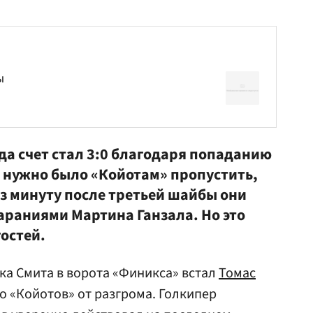
ы
да счет стал 3:0 благодаря попаданию
а нужно было «Койотам» пропустить,
ез минуту после третьей шайбы они
тараниями
Мартина Ганзала
. Но это
гостей.
ка Смита в ворота «Финикса» встал
Томас
ло «Койотов» от разгрома. Голкипер