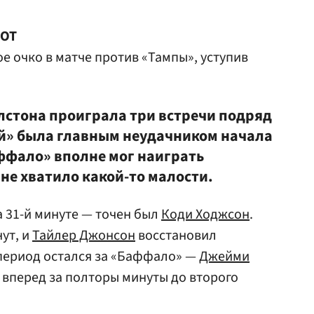
 ОТ
е очко в матче против «Тампы», уступив
олстона проиграла три встречи подряд
й» была главным неудачником начала
аффало» вполне мог наиграть
, не хватило какой-то малости.
а 31-й минуте — точен был
Коди Ходжсон
.
ут, и
Тайлер Джонсон
восстановил
 период остался за «Баффало» —
Джейми
вперед за полторы минуты до второго