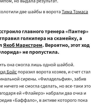
рипом, но выдала результат.
вколотили две шайбы в ворота
Тима Томаса
сстроило главного тренера «Пантер»
тправил голкипера на скамейку, а
ал
Якоб Маркстрем
. Вероятно, этот ход
Флорида» не пропустила.
тить она смогла лишь одной шайбой.
рэд Бойс
поразил ворота хозяев, и счет стал
 финальной сирены. «Филадельфия», забив
 ничего не смогла сделать, но все-таки это
агодаря ей «Флайерз» набрали два очка и
ередив «Баффало», в активе которого пока