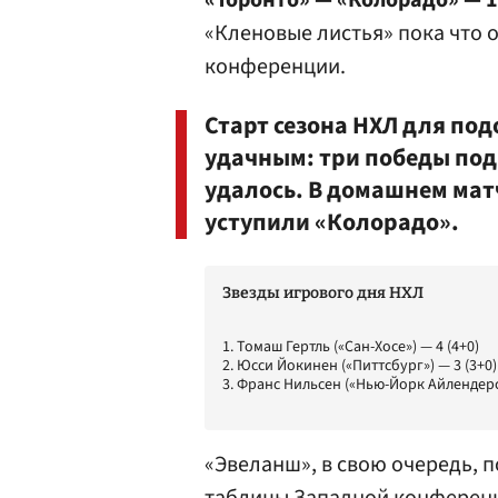
«Торонто» — «Колорадо» — 1
«Кленовые листья» пока что 
конференции.
Старт сезона НХЛ для по
удачным: три победы под
удалось. В домашнем мат
уступили «Колорадо».
Звезды игрового дня НХЛ
1. Томаш Гертль («Сан-Хосе») — 4 (4+0)
2. Юсси Йокинен («Питтсбург») — 3 (3+0)
3. Франс Нильсен («Нью-Йорк Айлендерс»
«Эвеланш», в свою очередь, п