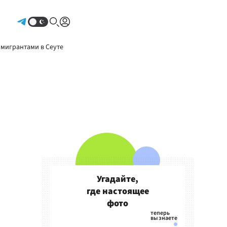
Авторизоваться
 мигрантами в Сеуте
Угадайте,
где настоящее
фото