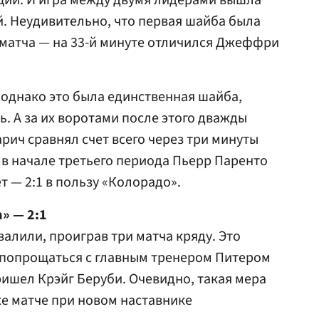
ии. И игра между двумя лидерами вышла
. Неудивительно, что первая шайба была
 матча — на 33-й минуте отличился Джеффри
, однако это была единственная шайба,
. А за их воротами после этого дважды
арич сравнял счет всего через три минуты
в начале третьего периода Пьерр Паренто
 — 2:1 в пользу «Колорадо».
» — 2:1
алили, проиграв три матча кряду. Это
 попрощаться с главным тренером Питером
ришел Крэйг Беруби. Очевидно, такая мера
е матче при новом наставнике