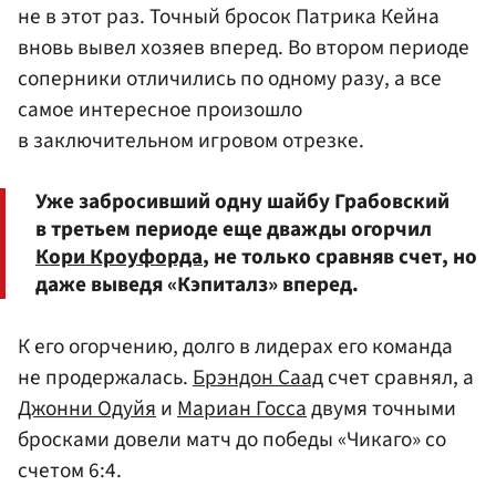
не в этот раз. Точный бросок
Патрика Кейна
вновь вывел хозяев вперед. Во втором периоде
соперники отличились по одному разу, а все
самое интересное произошло
в заключительном игровом отрезке.
Уже забросивший одну шайбу Грабовский
в третьем периоде еще дважды огорчил
Кори Кроуфорда
, не только сравняв счет, но
даже выведя «Кэпиталз» вперед.
К его огорчению, долго в лидерах его команда
не продержалась.
Брэндон Саад
счет сравнял, а
Джонни Одуйя
и
Мариан Госса
двумя точными
бросками довели матч до победы «Чикаго» со
счетом 6:4.