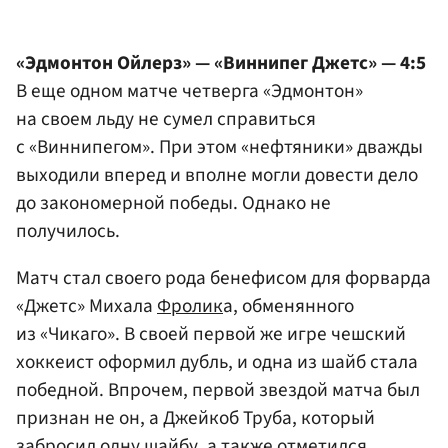
«Эдмонтон Ойлерз» — «Виннипег Джетс» — 4:5
В еще одном матче четверга «Эдмонтон»
на своем льду не сумел справиться
с «Виннипегом». При этом «нефтяники» дважды
выходили вперед и вполне могли довести дело
до закономерной победы. Однако не
получилось.
Матч стал своего рода бенефисом для форварда
«Джетс» Михала
Фролик
а, обменянного
из «Чикаго». В своей первой же игре чешский
хоккеист оформил дубль, и одна из шайб стала
победной. Впрочем, первой звездой матча был
признан не он, а Джейкоб Труба, который
забросил одну шайбу, а также отметился