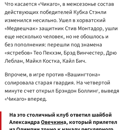
Что касается «Чикаго», в межсезонье состав
действующих победителей Кубка Стэнли
изменился несильно. Ушел в хорватский
«Медвешчак» защитник
Стив Монтадор
, ушли
еще несколько человек, но не обошлось и
без пополнения: перешли под знамена
«ястребов» Тео Пекхэм,
Брэд Винчестер
,
Дрю
Леблан
, Майкл Костка,
Кайл Бич
.
Впрочем, в игре против «Вашингтона»
солировала старая гвардия. На четвертой
минуте счет открыл Брэндон Боллинг, выведя
«Чикаго» вперед.
На это столичный клуб ответил шайбой
Александра
Овечкин
а, который прилетел
из Олимпии точно к началу регулярного