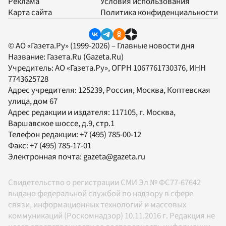
Реклама
Условия использования
Карта сайта
Политика конфиденциальности
© АО «Газета.Ру» (1999-2026) – Главные новости дня
Название:
Газета.Ru
(Gazeta.Ru)
Учредитель:
АО «Газета.Ру»
, ОГРН 1067761730376, ИНН
7743625728
Адрес учредителя: 125239, Россия, Москва, Коптевская
улица, дом 67
Адрес редакции и издателя:
117105
, г.
Москва
,
Варшавское шоссе, д.9, стр.1
Телефон редакции:
+7 (495) 785-00-12
Факс:
+7 (495) 785-17-01
Электронная почта:
gazeta@gazeta.ru
Свидетельство о регистрации СМИ Эл № ФС77-67642
выдано федеральной службой по надзору в сфере
связи, информационных технологий и массовых
коммуникаций (Роскомнадзор) 10.11.2016 г. Редакция не