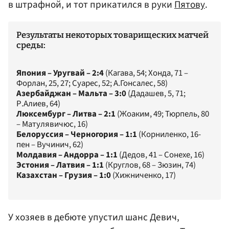
в штрафной, и тот прикатился в руки
Пятову
.
Результаты некоторых товарищеских матчей
среды:
Япония – Уругвай – 2:4
(Кагава, 54; Хонда, 71 –
Форлан, 25, 27; Суарес, 52; А.Гонсалес, 58)
Азербайджан – Мальта – 3:0
(Дадашев, 5, 71;
Р.Алиев, 64)
Люксембург – Литва – 2:1
(Жоаким, 49; Тюрпель, 80
– Матулявичюс, 16)
Белоруссия – Черногория – 1:1
(Корниленко, 16-
пен – Вучинич, 62)
Молдавия – Андорра – 1:1
(Дедов, 41 – Сонехе, 16)
Эстония – Латвия – 1:1
(Круглов, 68 – Зюзин, 74)
Казахстан – Грузия – 1:0
(Хижниченко, 17)
У хозяев в дебюте упустил шанс Девич,