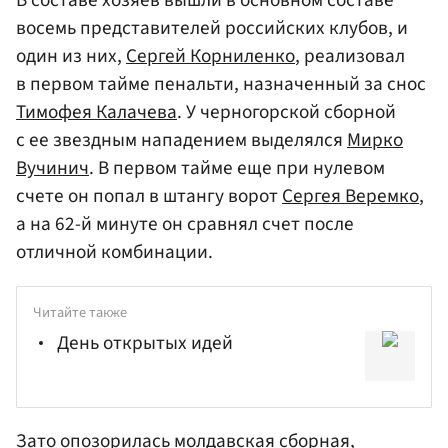
В составе хозяев вышли в основном составе
восемь представителей российских клубов, и
один из них,
Сергей Корниленко
, реализовал
в первом тайме пенальти, назначенный за снос
Тимофея Калачева
. У черногорской сборной
с ее звездным нападением выделялся
Мирко
Вучинич
. В первом тайме еще при нулевом
счете он попал в штангу ворот
Сергея Веремко
,
а на 62-й минуте он сравнял счет после
отличной комбинации.
Читайте также
День открытых идей
Зато опозорилась молдавская сборная,