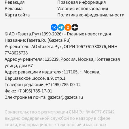
Редакция
Правовая информация
Реклама
Условия использования
Карта сайта
Политика конфиденциальности
© АО «Газета.Ру» (1999-2026) – Главные новости дня
Название:
Газета.Ru
(Gazeta.Ru)
Учредитель:
АО «Газета.Ру»
, ОГРН 1067761730376, ИНН
7743625728
Адрес учредителя: 125239, Россия, Москва, Коптевская
улица, дом 67
Адрес редакции и издателя:
117105
, г.
Москва
,
Варшавское шоссе, д.9, стр.1
Телефон редакции:
+7 (495) 785-00-12
Факс:
+7 (495) 785-17-01
Электронная почта:
gazeta@gazeta.ru
Свидетельство о регистрации СМИ Эл № ФС77-67642
выдано федеральной службой по надзору в сфере
связи, информационных технологий и массовых