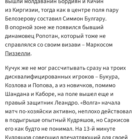
вышли молдаванин Бордиян и Кичин
из Киргизии, тогда как в центре поля пару
Белозерову составил Симион Булгару.
В опорной зоне же появился бывший
динамовец Ропотан, который тоже не
справлялся со своим визави – Маркосом
Пиззелли
.
Кучук же не мог рассчитывать сразу на троих
дисквалифицированных игроков – Букура,
Козлова и Попова, а из новичков, помимо
Шандана и Каборе, на поле вышел еще и
правый защитник Леандро. «Волга» начала
матч по-хозяйски активно, неплохо действовал
в подыгрыше опытный Кудряшов, но Саркисов
его как будто не понимал. На 13-й минуте
Кудряшов совершил впечатляющий для своей