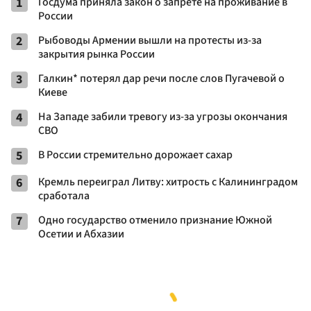
1
Госдума приняла закон о запрете на проживание в
России
2
Рыбоводы Армении вышли на протесты из-за
закрытия рынка России
3
Галкин* потерял дар речи после слов Пугачевой о
Киеве
4
На Западе забили тревогу из-за угрозы окончания
СВО
5
В России стремительно дорожает сахар
6
Кремль переиграл Литву: хитрость с Калининградом
сработала
7
Одно государство отменило признание Южной
Осетии и Абхазии