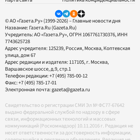
Карта сайта
Политика конфиденциальности
© АО «Газета.Ру» (1999-2026) – Главные новости дня
Название:
Газета.Ru
(Gazeta.Ru)
Учредитель:
АО «Газета.Ру»
, ОГРН 1067761730376, ИНН
7743625728
Адрес учредителя: 125239, Россия, Москва, Коптевская
улица, дом 67
Адрес редакции и издателя:
117105
, г.
Москва
,
Варшавское шоссе, д.9, стр.1
Телефон редакции:
+7 (495) 785-00-12
Факс:
+7 (495) 785-17-01
Электронная почта:
gazeta@gazeta.ru
Свидетельство о регистрации СМИ Эл № ФС77-67642
выдано федеральной службой по надзору в сфере
связи, информационных технологий и массовых
коммуникаций (Роскомнадзор) 10.11.2016 г. Редакция не
несет ответственности за достоверность информации,
содержащейся в рекламных объявлениях. Редакция не