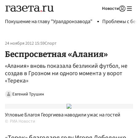
Новости
Авторизоваться
Покушение на главу "Уралдронзавода"
Проблемы с бен
24 ноября 2012 15:59
Спорт
Беспросветная «Алания»
«Алания» вновь показала безликий футбол, не
создав в Грозном ни одного момента у ворот
«Терека»
Евгений Трушин
Угловые Благоя Георгиева наводили ужас на гостей
РИА Новости
«Терек» благодаря голу Игоря Лебеденко