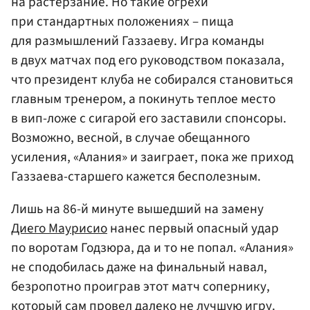
на растерзание. Но такие огрехи
при стандартных положениях – пища
для размышлений Газзаеву. Игра команды
в двух матчах под его руководством показала,
что президент клуба не собирался становиться
главным тренером, а покинуть теплое место
в вип-ложе с сигарой его заставили спонсоры.
Возможно, весной, в случае обещанного
усиления, «Алания» и заиграет, пока же приход
Газзаева-старшего кажется бесполезным.
Лишь на 86-й минуте вышедший на замену
Диего Маурисио
нанес первый опасный удар
по воротам Годзюра, да и то не попал. «Алания»
не сподобилась даже на финальный навал,
безропотно проиграв этот матч сопернику,
который сам провел далеко не лучшую игру.