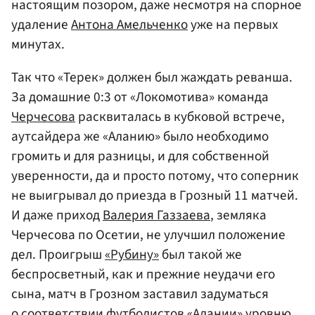
настоящим позором, даже несмотря на спорное
удаление
Антона Амельченко
уже на первых
минутах.
Так что «Терек» должен был жаждать реванша.
За домашние 0:3 от «Локомотива» команда
Черчесова
расквиталась в кубковой встрече,
аутсайдера же «Аланию» было необходимо
громить и для разницы, и для собственной
уверенности, да и просто потому, что соперник
не выигрывал до приезда в Грозный 11 матчей.
И даже приход
Валерия Газзаева
, земляка
Черчесова по Осетии, не улучшил положение
дел. Проигрыш
«Рубину»
был такой же
беспросветный, как и прежние неудачи его
сына, матч в Грозном заставил задуматься
о соответствии футболистов «Алании» уровню