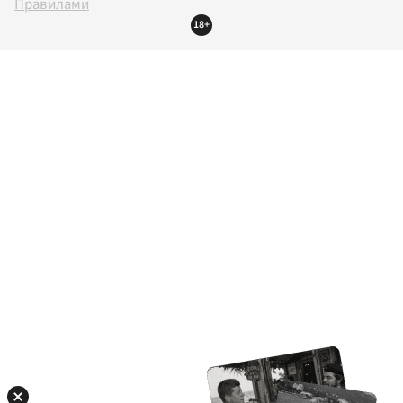
Правилами
18+