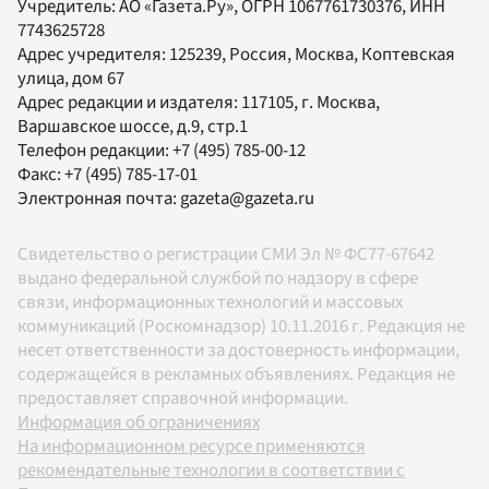
Учредитель:
АО «Газета.Ру»
, ОГРН 1067761730376, ИНН
7743625728
Адрес учредителя: 125239, Россия, Москва, Коптевская
улица, дом 67
Адрес редакции и издателя:
117105
, г.
Москва
,
Варшавское шоссе, д.9, стр.1
Телефон редакции:
+7 (495) 785-00-12
Факс:
+7 (495) 785-17-01
Электронная почта:
gazeta@gazeta.ru
Свидетельство о регистрации СМИ Эл № ФС77-67642
выдано федеральной службой по надзору в сфере
связи, информационных технологий и массовых
коммуникаций (Роскомнадзор) 10.11.2016 г. Редакция не
несет ответственности за достоверность информации,
содержащейся в рекламных объявлениях. Редакция не
предоставляет справочной информации.
Информация об ограничениях
На информационном ресурсе применяются
рекомендательные технологии в соответствии с