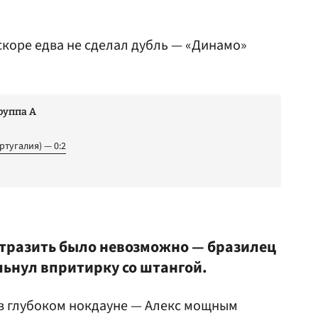
скоре едва не сделал дубль — «Динамо»
руппа А
ртугалия) — 0:2
тразить было невозможно — бразилец
льнул впритирку со штангой.
 в глубоком нокдауне — Алекс мощным