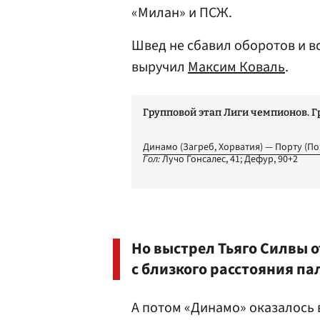
«Милан» и ПСЖ.
Швед не сбавил оборотов и в
выручил
Максим Коваль
.
Групповой этап Лиги чемпионов. Г
Динамо (Загреб, Хорватия) — Порту (По
Гол:
Лучо Гонсалес, 41; Дефур, 90+2
Но выстрел
Тьяго Силвы
о
с близкого расстояния па
А потом «Динамо» оказалось