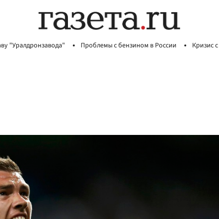
аву "Уралдронзавода"
Проблемы с бензином в России
Кризис с