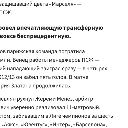
е защищавший цвета «Марселя» —
 ПСЖ.
провел впечатляющую трансферную
 вовсе беспрецедентную.
хов парижская команда потратила
7 млн. Венец работы менеджеров ПСЖ —
ий нападающий заиграл сразу — в четырех
2/13 он забил пять голов. В матче
ерия Златана продолжилась.
иевлян рухнул Жереми Менез, арбитр
вич уверенно реализовал 11-метровый.
том, забивавшим в Лиге чемпионов за шесть
— «Аякс», «Ювентус», «Интер», «Барселона»,