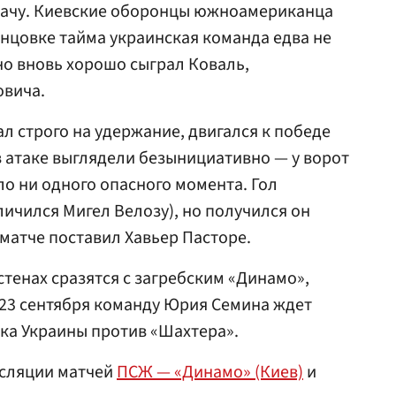
дачу. Киевские оборонцы южноамериканца
нцовке тайма украинская команда едва не
но вновь хорошо сыграл Коваль,
овича.
л строго на удержание, двигался к победе
 атаке выглядели безынициативно — у ворот
ло ни одного опасного момента. Гол
личился Мигел Велозу), но получился он
 матче поставил Хавьер Пасторе.
стенах сразятся с загребским «Динамо»,
А 23 сентября команду Юрия Семина ждет
ка Украины против «Шахтера».
нсляции матчей
ПСЖ — «Динамо» (Киев)
и