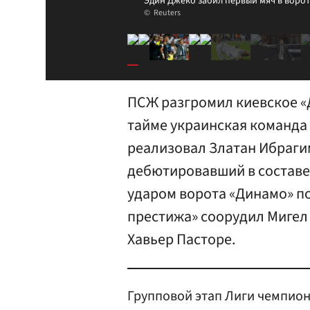
Эдин Джеко забил первый мяч в ворот
Reuters
ПСЖ разгромил киевское «
тайме украинская команда 
реализовал Златан Ибрагим
дебютировавший в составе
ударом ворота «Динамо» по
престижа» соорудил Мигел
Хавьер Пасторе.
Групповой этап Лиги чемпион