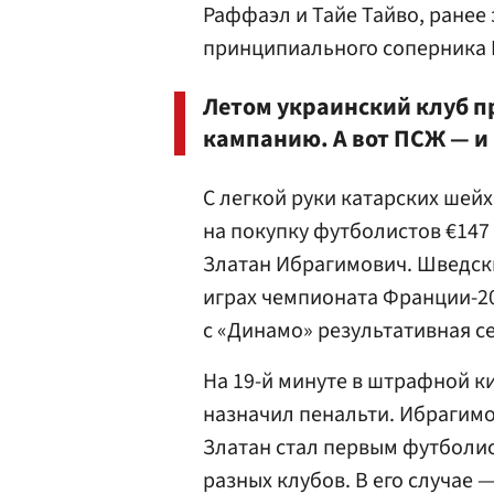
Раффаэл и Тайе Тайво, ране
принципиального соперника
Летом украинский клуб 
кампанию. А вот ПСЖ — и
С легкой руки катарских шей
на покупку футболистов €14
Златан Ибрагимович. Шведск
играх чемпионата Франции-201
с «Динамо» результативная с
На 19-й минуте в штрафной к
назначил пенальти. Ибрагимо
Златан стал первым футболис
разных клубов. В его случае 