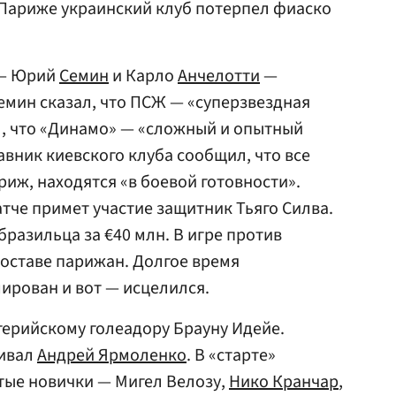
 Париже украинский клуб потерпел фиаско
 — Юрий
Семин
и Карло
Анчелотти
—
мин сказал, что ПСЖ — «суперзвездная
л, что «Динамо» — «сложный и опытный
авник киевского клуба сообщил, что все
иж, находятся «в боевой готовности».
тче примет участие защитник Тьяго Силва.
разильца за €40 млн. В игре против
оставе парижан. Долгое время
ирован и вот — исцелился.
герийскому голеадору Брауну Идейе.
живал
Андрей Ярмоленко
. В «старте»
тые новички — Мигел Велозу,
Нико Кранчар
,