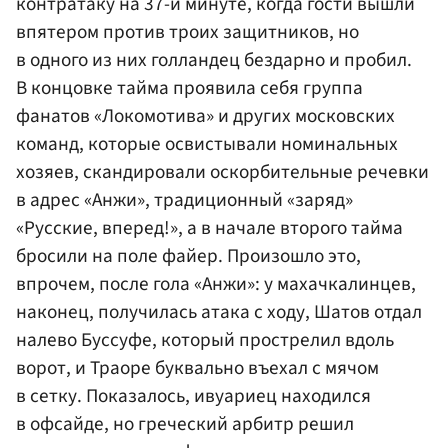
контратаку на 37-й минуте, когда гости вышли
впятером против троих защитников, но
в одного из них голландец бездарно и пробил.
В концовке тайма проявила себя группа
фанатов «Локомотива» и других московских
команд, которые освистывали номинальных
хозяев, скандировали оскорбительные речевки
в адрес «Анжи», традиционный «заряд»
«Русские, вперед!», а в начале второго тайма
бросили на поле файер. Произошло это,
впрочем, после гола «Анжи»: у махачкалинцев,
наконец, получилась атака с ходу, Шатов отдал
налево Буссуфе, который прострелил вдоль
ворот, и Траоре буквально въехал с мячом
в сетку. Показалось, ивуариец находился
в офсайде, но греческий арбитр решил