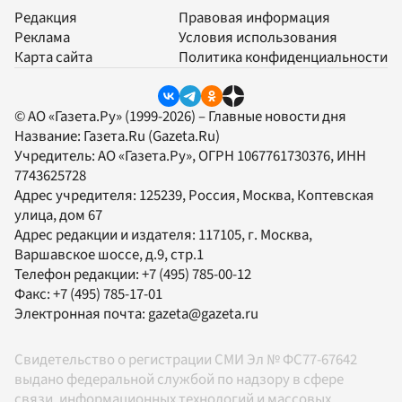
Редакция
Правовая информация
Реклама
Условия использования
Карта сайта
Политика конфиденциальности
© АО «Газета.Ру» (1999-2026) – Главные новости дня
Название:
Газета.Ru
(Gazeta.Ru)
Учредитель:
АО «Газета.Ру»
, ОГРН 1067761730376, ИНН
7743625728
Адрес учредителя: 125239, Россия, Москва, Коптевская
улица, дом 67
Адрес редакции и издателя:
117105
, г.
Москва
,
Варшавское шоссе, д.9, стр.1
Телефон редакции:
+7 (495) 785-00-12
Факс:
+7 (495) 785-17-01
Электронная почта:
gazeta@gazeta.ru
Свидетельство о регистрации СМИ Эл № ФС77-67642
выдано федеральной службой по надзору в сфере
связи, информационных технологий и массовых