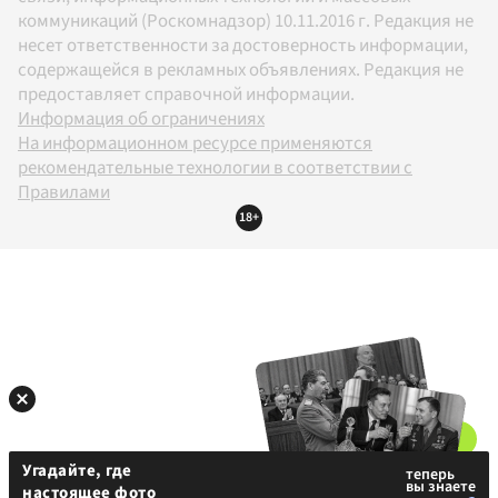
коммуникаций (Роскомнадзор) 10.11.2016 г. Редакция не
несет ответственности за достоверность информации,
содержащейся в рекламных объявлениях. Редакция не
предоставляет справочной информации.
Информация об ограничениях
На информационном ресурсе применяются
рекомендательные технологии в соответствии с
Правилами
18+
Угадайте, где
настоящее фото