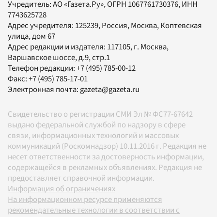
Учредитель:
АО «Газета.Ру»
, ОГРН 1067761730376, ИНН
7743625728
Адрес учредителя: 125239, Россия, Москва, Коптевская
улица, дом 67
Адрес редакции и издателя:
117105
, г.
Москва
,
Варшавское шоссе, д.9, стр.1
Телефон редакции:
+7 (495) 785-00-12
Факс:
+7 (495) 785-17-01
Электронная почта:
gazeta@gazeta.ru
Свидетельство о регистрации СМИ Эл № ФС77-67642
выдано федеральной службой по надзору в сфере
связи, информационных технологий и массовых
коммуникаций (Роскомнадзор) 10.11.2016 г. Редакция не
несет ответственности за достоверность информации,
содержащейся в рекламных объявлениях. Редакция не
предоставляет справочной информации.
Информация об ограничениях
На информационном ресурсе применяются
рекомендательные технологии в соответствии с