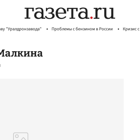
аву "Уралдронзавода"
Проблемы с бензином в России
Кризис с
 Малкина
и