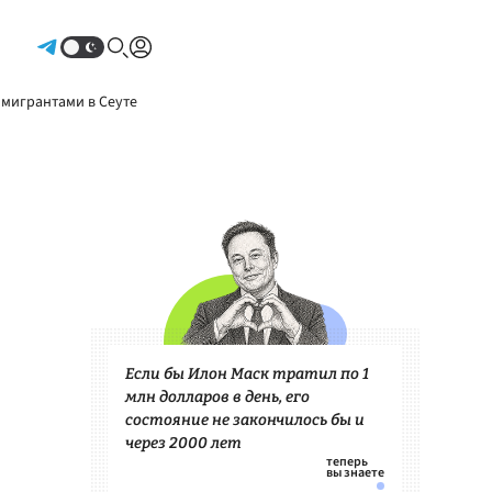
Авторизоваться
 мигрантами в Сеуте
Если бы Илон Маск тратил по 1
млн долларов в день, его
состояние не закончилось бы и
через 2000 лет