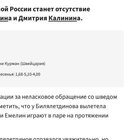
ой России станет отсутствие
лин
а и Дмитрия
Калинин
а.
нни Курман (Швейцария)
енья: 1,68-5,10-4,00
ации за неласковое обращение со шведом
тметить, что у Билялетдинова вылетела
 и Емелин играют в паре на протяжении
лялетдинов отозвался уважительно, но