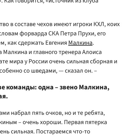
 Как говорится, «источник из клуба
во в составе чехов имеют игроки КХЛ, коих
 словам форварда СКА Петра Прухи, его
ем, как сдержать Евгения
Малкина
.
а Малкина и главного тренера Алоиса
ате мира у России очень сильная сборная и
собенно со шведами, — сказал он. –
две команды: одна – звено Малкина,
ая.
ами набрал пять очков, но и те ребята,
киным – очень хороши. Первая пятерка
ень сильная. Постараемся что-то