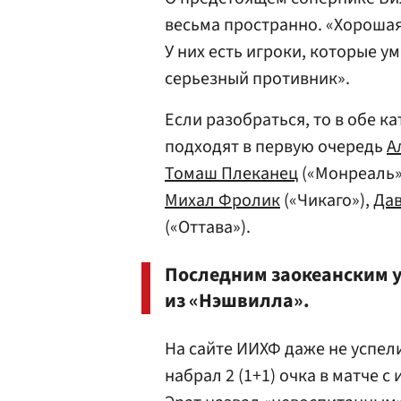
весьма пространно. «Хорошая
У них есть игроки, которые у
серьезный противник».
Если разобраться, то в обе к
подходят в первую очередь
А
Томаш Плеканец
(«Монреаль»,
Михал Фролик
(«Чикаго»),
Дав
(«Оттава»).
Последним заокеанским у
из «Нэшвилла».
На сайте ИИХФ даже не успел
набрал 2 (1+1) очка в матче с