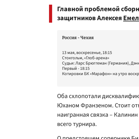
Главной проблемой сборн
защитников Алексея
Еме
Россия - Чехия
13 мая, воскресенье, 18:15
Стокгольм, «Глоб-арена»
Судьи: Ларс Брюггеман (Германия), Дэ
Первый - 18:15
Котировки БК «Марафон» на утро воскрес
Оба схлопотали дисквалифик
Юханом Франзеном
. Стоит о
наигранная связка – Калинин
всего турнира.
О предстоящем сопернике Би