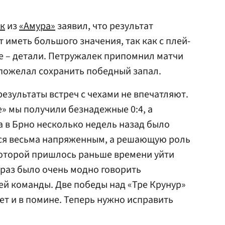
к
из
«Амура»
заявил, что результат
 иметь большого значения, так как с плей-
ое – детали. Петружалек припомнил матчи
 пожелал сохранить победный запал.
езультаты встреч с чехами не впечатляют.
е» мы получили безнадежные 0:4, а
 в Брно несколько недель назад было
лся весьма напряженным, а решающую роль
 которой пришлось раньше времени уйти
 раз было очень модно говорить
й команды. Две победы над «Тре Крунур»
нет и в помине. Теперь нужно исправить