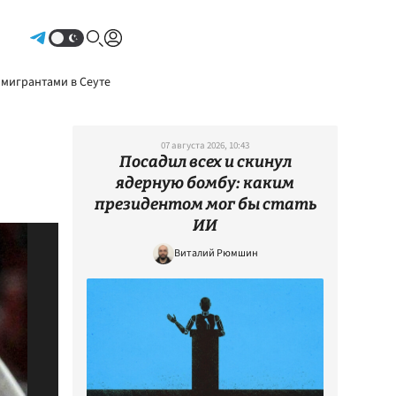
Авторизоваться
 мигрантами в Сеуте
07 августа 2026, 10:43
Посадил всех и скинул
ядерную бомбу: каким
президентом мог бы стать
ИИ
Виталий Рюмшин