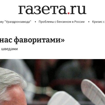
аву "Уралдронзавода"
Проблемы с бензином в России
Кризис с
нас фаворитами»
д шведами