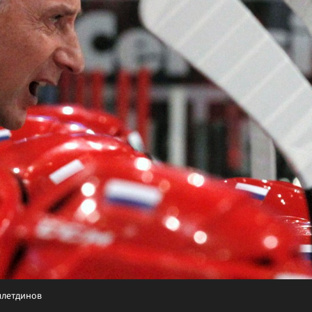
ялетдинов