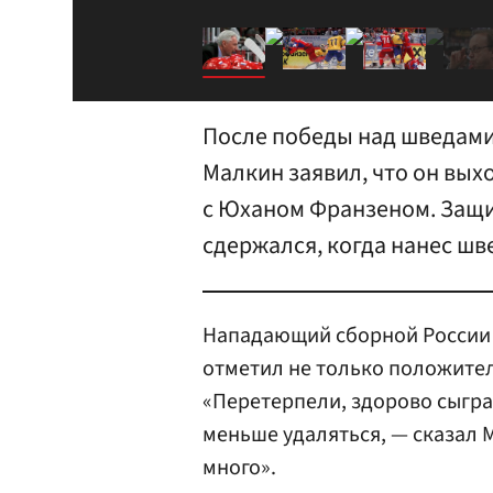
После победы над шведами
Малкин заявил, что он выхо
с Юханом Франзеном. Защи
сдержался, когда нанес ш
Нападающий сборной Росси
отметил не только положите
«Перетерпели, здорово сыгра
меньше удаляться, — сказал М
много».