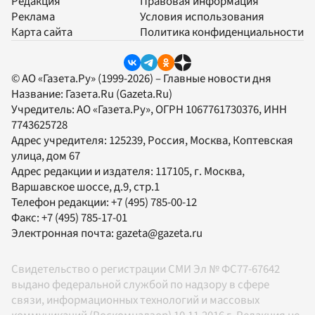
Редакция
Правовая информация
Реклама
Условия использования
Карта сайта
Политика конфиденциальности
© АО «Газета.Ру» (1999-2026) – Главные новости дня
Название:
Газета.Ru
(Gazeta.Ru)
Учредитель:
АО «Газета.Ру»
, ОГРН 1067761730376, ИНН
7743625728
Адрес учредителя: 125239, Россия, Москва, Коптевская
улица, дом 67
Адрес редакции и издателя:
117105
, г.
Москва
,
Варшавское шоссе, д.9, стр.1
Телефон редакции:
+7 (495) 785-00-12
Факс:
+7 (495) 785-17-01
Электронная почта:
gazeta@gazeta.ru
Свидетельство о регистрации СМИ Эл № ФС77-67642
выдано федеральной службой по надзору в сфере
связи, информационных технологий и массовых