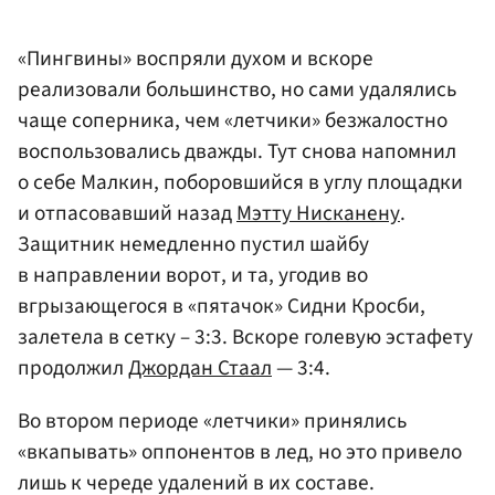
«Пингвины» воспряли духом и вскоре
реализовали большинство, но сами удалялись
чаще соперника, чем «летчики» безжалостно
воспользовались дважды. Тут снова напомнил
о себе Малкин, поборовшийся в углу площадки
и отпасовавший назад
Мэтту Нисканену
.
Защитник немедленно пустил шайбу
в направлении ворот, и та, угодив во
вгрызающегося в «пятачок» Сидни Кросби,
залетела в сетку – 3:3. Вскоре голевую эстафету
продолжил
Джордан Стаал
— 3:4.
Во втором периоде «летчики» принялись
«вкапывать» оппонентов в лед, но это привело
лишь к череде удалений в их составе.