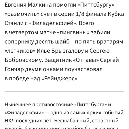
Евгения Малкина помогли «Питтсбургу»
«размочить» счет в серии 1/8 финала Кубка
Стэнли с «Филадельфией». Всего
в четвертом матче «пингвины» забили
сопернику десять шайб – по пять вратарям
«летчиков» Илье Брызгалову и Сергею
Бобровскому. Защитник «Оттавы» Сергей
Гончар двумя очками поучаствовал
в победе над «Рейнджерс».
Нынешнее противостояние «Питтсбурга» и
«Филадельфии» — одно из самых ярких событий
НХЛ последних лет. Бесшабашный, страстный
хоккей, бескомпромиссная борьба, льющиеся