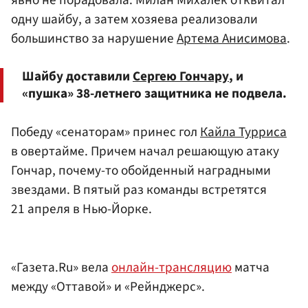
явно не порадовала. Милан Михалек отквитал
одну шайбу, а затем хозяева реализовали
большинство за нарушение
Артема Анисимова
.
Шайбу доставили
Сергею Гончару
, и
«пушка» 38-летнего защитника не подвела.
Победу «сенаторам» принес гол
Кайла Турриса
в овертайме. Причем начал решающую атаку
Гончар, почему-то обойденный наградными
звездами. В пятый раз команды встретятся
21 апреля в Нью-Йорке.
«Газета.Ru» вела
онлайн-трансляцию
матча
между «Оттавой» и «Рейнджерс».