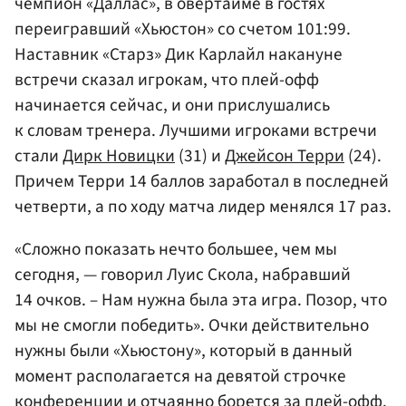
чемпион «Даллас», в овертайме в гостях
переигравший «Хьюстон» со счетом 101:99.
Наставник «Старз» Дик Карлайл накануне
встречи сказал игрокам, что плей-офф
начинается сейчас, и они прислушались
к словам тренера. Лучшими игроками встречи
стали
Дирк Новицки
(31) и
Джейсон Терри
(24).
Причем Терри 14 баллов заработал в последней
четверти, а по ходу матча лидер менялся 17 раз.
«Сложно показать нечто большее, чем мы
сегодня, — говорил Луис Скола, набравший
14 очков. – Нам нужна была эта игра. Позор, что
мы не смогли победить». Очки действительно
нужны были «Хьюстону», который в данный
момент располагается на девятой строчке
конференции и отчаянно борется за плей-офф.