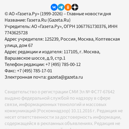
© АО «Газета.Ру» (1999-2026) – Главные новости дня
Название:
Газета.Ru
(Gazeta.Ru)
Учредитель:
АО «Газета.Ру»
, ОГРН 1067761730376, ИНН
7743625728
Адрес учредителя: 125239, Россия, Москва, Коптевская
улица, дом 67
Адрес редакции и издателя:
117105
, г.
Москва
,
Варшавское шоссе, д.9, стр.1
Телефон редакции:
+7 (495) 785-00-12
Факс:
+7 (495) 785-17-01
Электронная почта:
gazeta@gazeta.ru
Свидетельство о регистрации СМИ Эл № ФС77-67642
выдано федеральной службой по надзору в сфере
связи, информационных технологий и массовых
коммуникаций (Роскомнадзор) 10.11.2016 г. Редакция не
несет ответственности за достоверность информации,
содержащейся в рекламных объявлениях. Редакция не