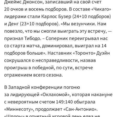
Джеймс Джонсон
, записавший на свой счет
20 очков и восемь подборов. В составе «Чикаго»
лидерами стали Карлос Бузер (24+10 подборов)
и Денг (23+10 подборов). «Мы везунчики. Нам
повезло, что мы смогли выиграть эту встречу, —
признал Тибодо. – Соперник переигрывал нас
со старта матча, доминировал, выиграл на 14
подборов больше». Наставник «Торонто» Дуэйн
сокрушался о несправедливости, назвав
проигрыш в победной, по сути, встрече
отражением всего сезона.
В Западной конференции погоню
за лидирующей «Оклахомой», которая накануне
с невероятным счетом 149:140 обыграла
«Миннесоту», продолжает «Сан-Антонио».
«Шпоры» в отчетный игровой день едва не