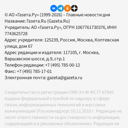
© АО «Газета.Ру» (1999-2026) – Главные новости дня
Название:
Газета.Ru
(Gazeta.Ru)
Учредитель:
АО «Газета.Ру»
, ОГРН 1067761730376, ИНН
7743625728
Адрес учредителя: 125239, Россия, Москва, Коптевская
улица, дом 67
Адрес редакции и издателя:
117105
, г.
Москва
,
Варшавское шоссе, д.9, стр.1
Телефон редакции:
+7 (495) 785-00-12
Факс:
+7 (495) 785-17-01
Электронная почта:
gazeta@gazeta.ru
Свидетельство о регистрации СМИ Эл № ФС77-67642
выдано федеральной службой по надзору в сфере
связи, информационных технологий и массовых
коммуникаций (Роскомнадзор) 10.11.2016 г. Редакция не
несет ответственности за достоверность информации,
содержащейся в рекламных объявлениях. Редакция не