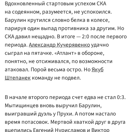
Вдохновленный стартовым успехом СКА
на содеянном, разумеется, не успокоился.
Барулин крутился словно белка в колесе,
парируя один выпад противника за другим. Но
СКА давил нещадно. В итоге — 2:0 после первого
периода.
Александр Кучерявенко
удачно
сыграл на пятачке. «Атлант» в обороне,
понятно, не отсиживался, по возможности
атаковал. Порой весьма остро. Но
Якуб
Штепанек
команду не подвел.
В начале второго периода счет едва не стал 0:3.
Мытищинцев вновь выручил Барулин,
выигравший дуэль у Прухи. А потом настало
время потасовок. Мертвой хваткой друг в друга
вцепились
Евгений Нурисламов
и Виктор