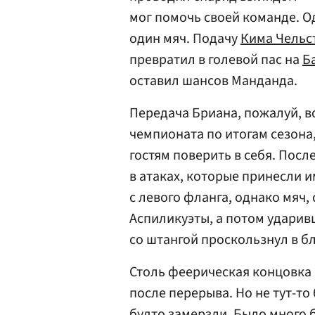
мог помочь своей команде. О
один мяч. Подачу
Кима Чельс
превратил в голевой пас на
Б
оставил шансов Манданда.
Передача Бриана, пожалуй, в
чемпионата по итогам сезона,
гостям поверить в себя. Пос
в атаках, которые принесли и
с левого фланга, однако мяч,
Аспиликуэты, а потом ударив
со штангой проскользнул в б
Столь феерическая концовка
после перерыва. Но не тут-то
будто замерзли. Было много 