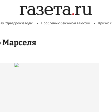
аву "Уралдронзавода"
Проблемы с бензином в России
Кризис с
о Марселя