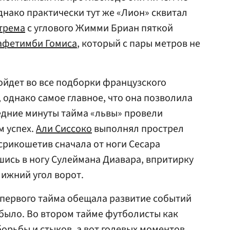
днако практически тут же «Лион» сквитал
трема
с углового Жимми Бриан пяткой
афетимби Гомиса
, который с пары метров не
ойдет во все подборки французского
 однако самое главное, что она позволила
ледние минуты тайма «львы» провели
м успех.
Али Сиссоко
выполнял прострел
 срикошетив сначала от ноги Сесара
шись в ногу Сулеймана Диавара, впритирку
лижний угол ворот.
 первого тайма обещала развитие событий
 было. Во втором тайме футболисты как
борьбы и стыков, а вот голевых моментов