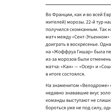
Во Франции, как и во всей Е
жителей) морозы. 22-й тур на
получился скомканным. Так н
матч между «Сент-Этьенном»
доиграть в воскресенье. Одна
на «Жоффруа Гишар» была пе
из-за морозов были отменены
матча: «Кан» — «Осер» и «Сош
в итоге состоялся.
На знаменитом «Велодроме» 
недавно знававшие вкус зол
команды выступают не слишк
бороться уже не под силу, од