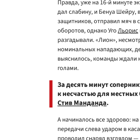
Правда, уже на 16-й минуте 
дал слабину, и Бенуа Шейру
защитников, отправил мяч в с
оборотов, однако Уго
Льорис
разгадывали. «Лион», несмотр
номинальных нападающих, де
выяснилось, команды ждали 
голами.
За десять минут соперник
к несчастью для местных
Стив Манданда
.
А начиналось все здорово: на
передачи слева ударом в кас
проводил снаряд взглядом —