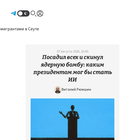
Авторизоваться
 мигрантами в Сеуте
07 августа 2026, 10:43
Посадил всех и скинул
ядерную бомбу: каким
президентом мог бы стать
ИИ
Виталий Рюмшин