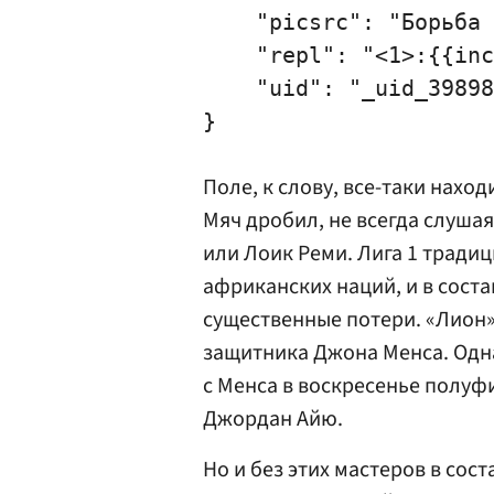
    "picsrc": "Борьба 
    "repl": "<1>:{{inc
    "uid": "_uid_39898
Поле, к слову, все-таки нахо
Мяч дробил, не всегда слуша
или
Лоик Реми
. Лига 1 тради
африканских наций, и в сост
существенные потери. «Лион»
защитника
Джона Менса
. Од
с Менса в воскресенье полуф
Джордан Айю.
Но и без этих мастеров в сост