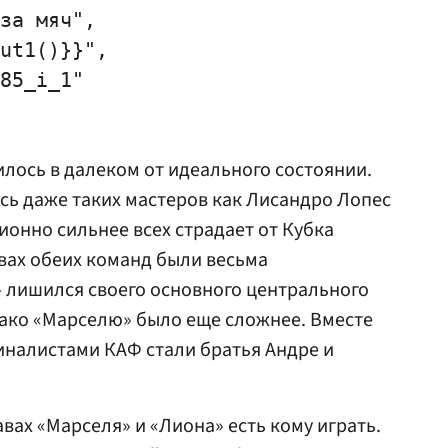
за мяч",

ut1()}}",

85_i_1"

дилось в далеком от идеального состоянии.
ясь даже таких мастеров как
Лисандро Лопес
ционно сильнее всех страдает от Кубка
авах обеих команд были весьма
 лишился своего основного центрального
нако «Марселю» было еще сложнее. Вместе
иналистами КАФ стали братья Андре и
авах «Марселя» и «Лиона» есть кому играть.