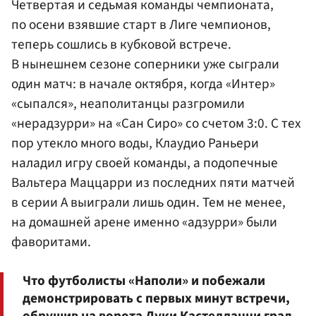
Четвертая и седьмая команды чемпионата,
по осени взявшие старт в Лиге чемпионов,
теперь сошлись в кубковой встрече.
В нынешнем сезоне соперники уже сыграли
один матч: в начале октября, когда «Интер»
«сыпался», неаполитанцы разгромили
«нерадзурри» на «Сан Сиро» со счетом 3:0. С тех
пор утекло много воды, Клаудио Раньери
наладил игру своей команды, а подопечные
Вальтера Маццарри из последних пяти матчей
в серии A выиграли лишь один. Тем не менее,
на домашней арене именно «адзурри» были
фаворитами.
Что футболисты «Наполи» и побежали
демонстрировать с первых минут встречи,
обрушив на ворота
Луки Кастеллацци
град