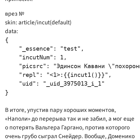
врез №
skin: article/incut(default)
data:
{

    "_essence": "test",

    "incutNum": 1,

    "picsrc": "Эдинсон Кавани \"похорон
    "repl": "<1>:{{incut1()}}",

    "uid": "_uid_3975013_i_1"

В итоге, упустив пару хороших моментов,
«Наполи» до перерыва так и не забил, а мог еще
о потерять
Вальтера Гаргано
, против которого
очень грубо сыграл Снейдер. Вообще, Доменико