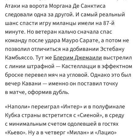
Атаки на ворота Моргана Де Санктиса
следовали одна за другой. И самый реальный
шанс спасти игру миланцы имели на 87-й
минуте. Но ветеран кальчо сначала спас
команду после удара Мауро Сарате, а потом не
позволил отличиться на добивании Эстебану
Камбьяссо. Тут же
Блерим Джемаили
выстрелил
с линии штрафной — Кастеллацци в эффектном
броске перевел мяч на угловой. Однако это был
вечер Кавани — именно он поставил точку
в матче, оформив дубль.
«Наполи» переиграл «Интер» и в полуфинале
Кубка страны встретится с «Сиеной», в среду
с минимальным счетом одолевшей в гостях
«Кьево». Ну а в четверг «Милан» и «Лацио»