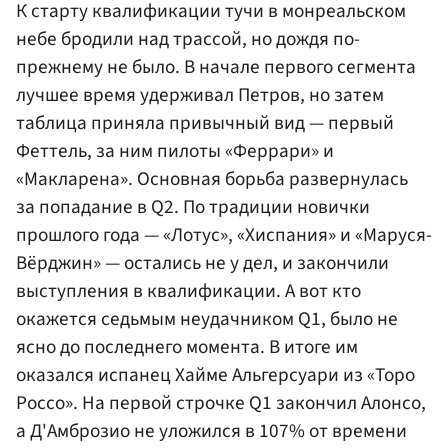
К старту квалификации тучи в монреальском
небе бродили над трассой, но дождя по-
прежнему не было. В начале первого сегмента
лучшее время удерживал Петров, но затем
таблица приняла привычный вид — первый
Феттель, за ним пилоты
«Феррари»
и
«Макларена». Основная борьба развернулась
за попадание в Q2. По традиции новички
прошлого года — «Лотус», «Хиспания» и «Маруся-
Вёрджин» — остались не у дел, и закончили
выступления в квалификации. А вот кто
окажется седьмым неудачником Q1, было не
ясно до последнего момента. В итоге им
оказался испанец Хайме Альгерсуари из «Торо
Россо». На первой строчке Q1 закончил Алонсо,
а Д'Амброзио не уложился в 107% от времени