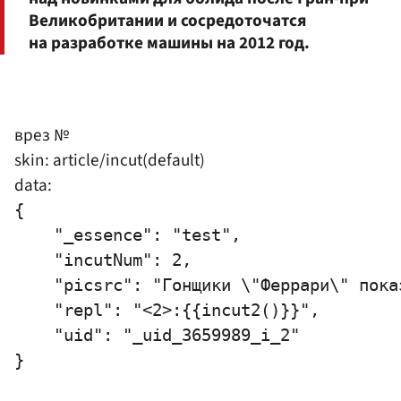
Великобритании и сосредоточатся
на разработке машины на 2012 год.
врез №
skin: article/incut(default)
data:
{

    "_essence": "test",

    "incutNum": 2,

    "picsrc": "Гонщики \"Феррари\" пока
    "repl": "<2>:{{incut2()}}",

    "uid": "_uid_3659989_i_2"
