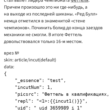
стал вылет лидера чемпионата
Феттеля
.
Причем произошло это ни где-нибудь, а
на выходе из последней шиканы. «Ред Булл»
немца отметился в знаменитой «стене
чемпионов». Починить болид до конца заездов
механики не смогли. В итоге Феттель
довольствовался только 16-м местом.
врез №
skin: article/incut(default)
data:
{

    "_essence": "test",

    "incutNum": 1,

    "picsrc": "Феттель в квалификациях,
    "repl": "<1>:{{incut1()}}",

    "uid": "_uid_3659989_i_1"
