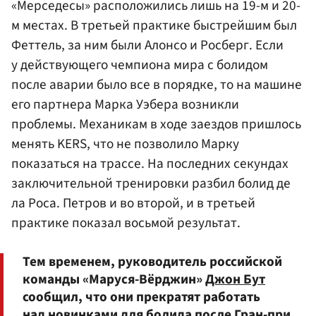
«Мерседесы» расположились лишь на 19-м и 20-
м местах. В третьей практике быстрейшим был
Феттель, за ним были Алонсо и Росберг. Если
у действующего чемпиона мира с болидом
после аварии было все в порядке, то на машине
его партнера Марка Уэбера возникли
проблемы. Механикам в ходе заездов пришлось
менять KERS, что не позволило Марку
показаться на трассе. На последних секундах
заключительной тренировки разбил болид де
ла Роса. Петров и во второй, и в третьей
практике показал восьмой результат.
Тем временем, руководитель российской
команды «Маруся-Вёрджин»
Джон Бут
сообщил, что они прекратят работать
над новинками для болида после Гран-при