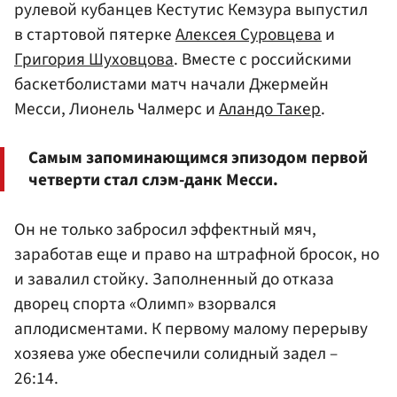
рулевой кубанцев Кестутис Кемзура выпустил
в стартовой пятерке
Алексея Суровцева
и
Григория Шуховцова
. Вместе с российскими
баскетболистами матч начали Джермейн
Месси, Лионель Чалмерс и
Аландо Такер
.
Самым запоминающимся эпизодом первой
четверти стал слэм-данк Месси.
Он не только забросил эффектный мяч,
заработав еще и право на штрафной бросок, но
и завалил стойку. Заполненный до отказа
дворец спорта «Олимп» взорвался
аплодисментами. К первому малому перерыву
хозяева уже обеспечили солидный задел –
26:14.