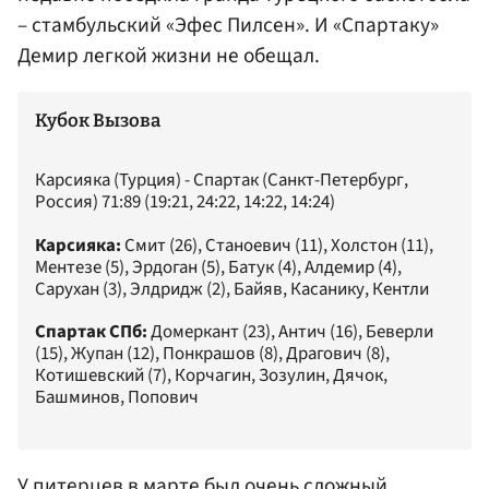
– стамбульский «Эфес Пилсен». И «Спартаку»
Демир легкой жизни не обещал.
Кубок Вызова
Карсияка (Турция) - Спартак (Санкт-Петербург,
Россия) 71:89 (19:21, 24:22, 14:22, 14:24)
Карсияка:
Смит (26), Станоевич (11), Холстон (11),
Ментезе (5), Эрдоган (5), Батук (4), Алдемир (4),
Сарухан (3), Элдридж (2), Байяв, Касанику, Кентли
Спартак СПб:
Домеркант (23), Антич (16), Беверли
(15), Жупан (12), Понкрашов (8), Драгович (8),
Котишевский (7), Корчагин, Зозулин, Дячок,
Башминов, Попович
У питерцев в марте был очень сложный