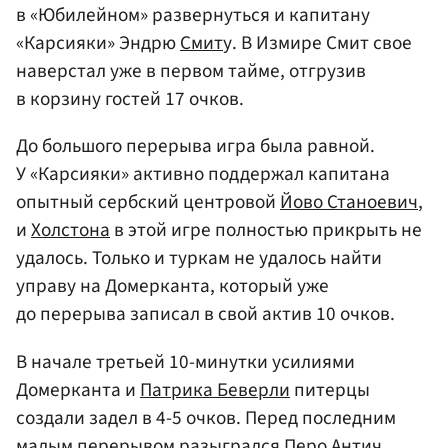
в «Юбилейном» развернуться и капитану
«Карсияки» Эндрю
Смит
у. В Измире Смит свое
наверстал уже в первом тайме, отгрузив
в корзину гостей 17 очков.
До большого перерыва игра была равной.
У «Карсияки» активно поддержал капитана
опытный сербский центровой
Йово Станоевич
,
и
Холстона
в этой игре полностью прикрыть не
удалось. Только и туркам не удалось найти
управу на Домерканта, который уже
до перерыва записал в свой актив 10 очков.
В начале третьей 10-минутки усилиями
Домерканта и
Патрика Беверли
питерцы
создали задел в 4-5 очков. Перед последним
малым перерывом разыгрался
Перо Антич
,