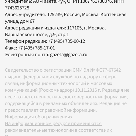
Учредитель:
АО «Газета.Ру»
, ОГРН 1067761730376, ИНН
7743625728
Адрес учредителя: 125239, Россия, Москва, Коптевская
улица, дом 67
Адрес редакции и издателя:
117105
, г.
Москва
,
Варшавское шоссе, д.9, стр.1
Телефон редакции:
+7 (495) 785-00-12
Факс:
+7 (495) 785-17-01
Электронная почта:
gazeta@gazeta.ru
Свидетельство о регистрации СМИ Эл № ФС77-67642
выдано федеральной службой по надзору в сфере
связи, информационных технологий и массовых
коммуникаций (Роскомнадзор) 10.11.2016 г. Редакция не
несет ответственности за достоверность информации,
содержащейся в рекламных объявлениях. Редакция не
предоставляет справочной информации.
Информация об ограничениях
На информационном ресурсе применяются
рекомендательные технологии в соответствии с