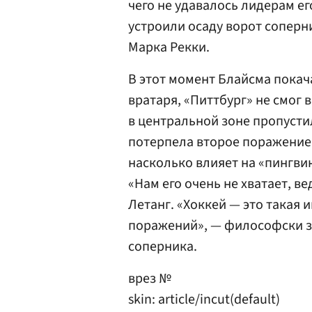
чего не удавалось лидерам е
устроили осаду ворот соперн
Марка Рекки.
В этот момент Блайсма покач
вратаря, «Питтбург» не смог 
в центральной зоне пропустил
потерпела второе поражение 
насколько влияет на «пингви
«Нам его очень не хватает, в
Летанг. «Хоккей — это такая 
поражений», — философски за
соперника.
врез №
skin: article/incut(default)