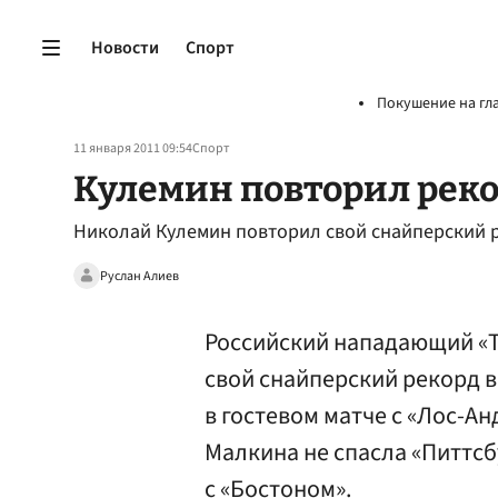
Новости
Спорт
Покушение на гл
11 января 2011 09:54
Спорт
Кулемин повторил рек
Николай Кулемин повторил свой снайперский 
Руслан Алиев
Российский нападающий «
свой снайперский рекорд 
в гостевом матче с «Лос-А
Малкина не спасла «Питтсб
с «Бостоном».