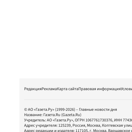
Редакция
Реклама
Карта сайта
Правовая информация
Услов
© АО «Газета.Ру» (1999-2026) – Главные новости дня
Название:
Газета.Ru
(Gazeta.Ru)
Учредитель:
АО «Газета.Ру»
, ОГРН 1067761730376, ИНН 7743
Адрес учредителя: 125239, Россия, Москва, Коптевская улиц
Адрес редакции и издателя:
117105
, г.
Москва
,
Варшавское шо