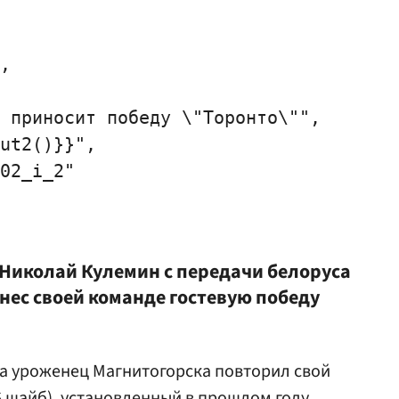
,

 приносит победу \"Торонто\"",

ut2()}}",

02_i_2"

 Николай
Кулемин
с передачи белоруса
нес своей команде гостевую победу
она уроженец Магнитогорска повторил свой
6 шайб), установленный в прошлом году.