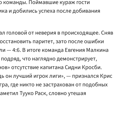
го команды. Поймавшие кураж гости
ика и добились успеха после добивания
ал головой от неверия в происходящее. Сняв
восстановить паритет, зато после ошибки
и — 4:6. В итоге команда Евгения Малкина
подряд, что наглядно демонстрирует,
нов» отсутствие капитана Сидни Кросби.
едь он лучший игрок лиги», — признался Крис
игра, где никто не застрахован от подобных
метил Тууко Раск, словно утешая