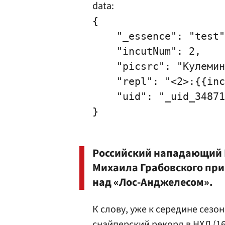
data:
{

    "_essence": "test"
    "incutNum": 2,

    "picsrc": "Кулемин
    "repl": "<2>:{{inc
    "uid": "_uid_34871
Российский нападающий
Михаила Грабовского
при
над «Лос-Анджелесом».
К слову, уже к середине сез
снайперский рекорд в НХЛ (1