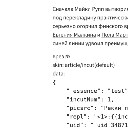
Сначала Майкл Рупп вытвори
под перекладину практически
серьезно огорчил финского вр
Евгения Малкина
и
Пола Мар
синей линии удвоил преимуще
врез №
skin: article/incut(default)
data:
{

    "_essence": "test"
    "incutNum": 1,

    "picsrc": "Рекки п
    "repl": "<1>:{{inc
    "uid": "_uid_34871