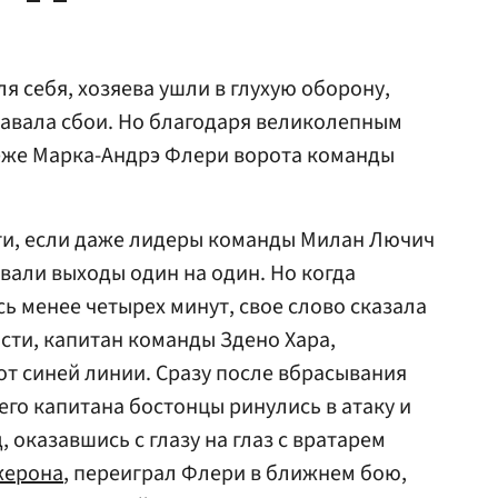
я себя, хозяева ушли в глухую оборону,
давала сбои. Но благодаря великолепным
еже Марка-Андрэ Флери ворота команды
сти, если даже лидеры команды Милан Лючич
вали выходы один на один. Но когда
ь менее четырех минут, свое слово сказала
ости, капитан команды Здено Хара,
т синей линии. Сразу после вбрасывания
го капитана бостонцы ринулись в атаку и
, оказавшись с глазу на глаз с вратарем
жерона
, переиграл Флери в ближнем бою,