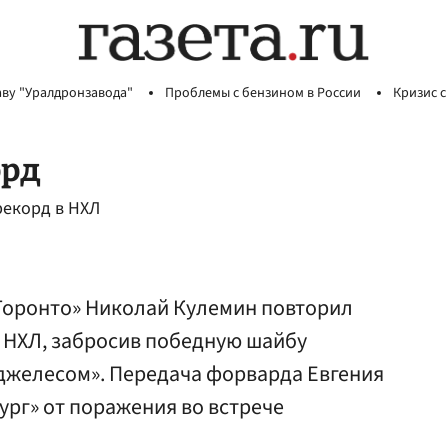
аву "Уралдронзавода"
Проблемы с бензином в России
Кризис с
орд
рекорд в НХЛ
Торонто» Николай Кулемин повторил
в НХЛ, забросив победную шайбу
нджелесом». Передача форварда Евгения
ург» от поражения во встрече