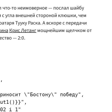
л что-то неимоверное — послал шайбу
 с угла внешней стороной клюшки, чем
атаря Тууку Раска. А вскоре с передачи
тина
Крис Летанг
мощнейшим щелчком от
ство — 2:0.
,

риносит \"Бостону\" победу",

ut1()}}",

02_i_1"
