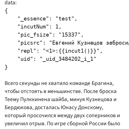
data:
{

    "_essence": "test",

    "incutNum": 1,

    "pic_fsize": "15337",

    "picsrc": "Евгений Кузнецов заброси
    "repl": "<1>:{{incut1()}}",

    "uid": "_uid_3484202_i_1"

Всего секунды не хватило команде Брагина,
чтобы отстоять в меньшинстве. После броска
Теему Пулккинена шайба, минуя Кузнецова и
Бердюкова, досталась Юнасу Донскому,
который просочился между двух соперников и
увеличил отрыв. По игре сборной России было