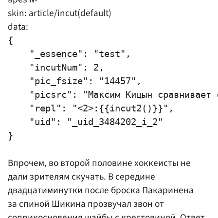
skin: article/incut(default)
data:
{

    "_essence": "test",

    "incutNum": 2,

    "pic_fsize": "14457",

    "picsrc": "Максим Кицын сравнивает с
    "repl": "<2>:{{incut2()}}",

    "uid": "_uid_3484202_i_2"

Впрочем, во второй половине хоккеисты не
дали зрителям скучать. В середине
двадцатиминутки после броска Пакаринена
за спиной Шикина прозвучал звон от
соприкосновения шайбы с крестовиной. Ответ