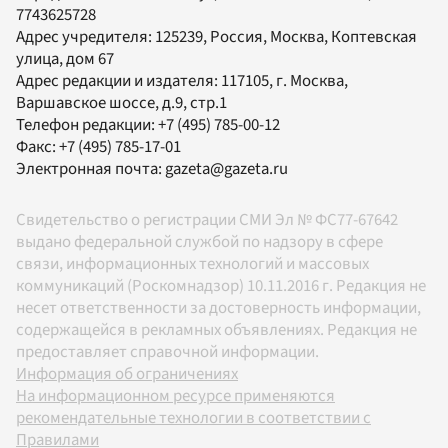
7743625728
Адрес учредителя: 125239, Россия, Москва, Коптевская
улица, дом 67
Адрес редакции и издателя:
117105
, г.
Москва
,
Варшавское шоссе, д.9, стр.1
Телефон редакции:
+7 (495) 785-00-12
Факс:
+7 (495) 785-17-01
Электронная почта:
gazeta@gazeta.ru
Свидетельство о регистрации СМИ Эл № ФС77-67642
выдано федеральной службой по надзору в сфере
связи, информационных технологий и массовых
коммуникаций (Роскомнадзор) 10.11.2016 г. Редакция не
несет ответственности за достоверность информации,
содержащейся в рекламных объявлениях. Редакция не
предоставляет справочной информации.
Информация об ограничениях
На информационном ресурсе применяются
рекомендательные технологии в соответствии с
Правилами