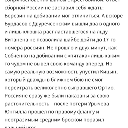
сборной России не заставил себя ждать:
Березин на добивании мог отличиться. А вскоре
Бурдасов с Двуречсенским вышли два в одного
и лишь клюшка распластавшегося на льду
Витанена не позволила шайбе дойти до 17-го
номера россиян. Не прошло и двух минут, как
Собченко на добивании с «пятака» лишь каким-
то чудом не вывел свою команду вперед. Но
самую реальную возможность упустил Кицын,
который дважды в ближнем бою не смог
переиграть великолепно сыгравшего Ортио.
Россияне сразу же были наказаны за свою
расточительность – после потери Урычева
Юнтилла прошел по правому флангу и
неотразимым средним броском поразил
дальний угол.