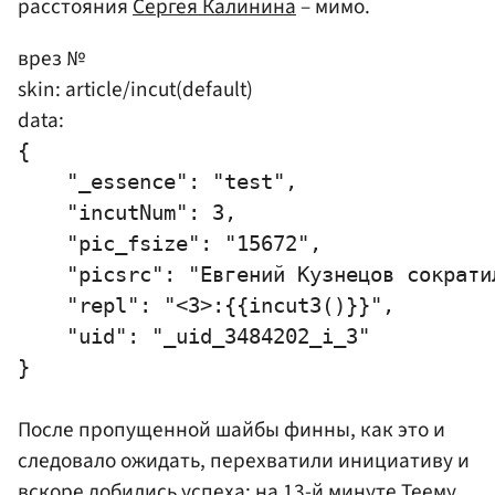
расстояния
Сергея Калинина
– мимо.
врез №
skin: article/incut(default)
data:
{

    "_essence": "test",

    "incutNum": 3,

    "pic_fsize": "15672",

    "picsrc": "Евгений Кузнецов сократил
    "repl": "<3>:{{incut3()}}",

    "uid": "_uid_3484202_i_3"

После пропущенной шайбы финны, как это и
следовало ожидать, перехватили инициативу и
вскоре добились успеха: на 13-й минуте Теему