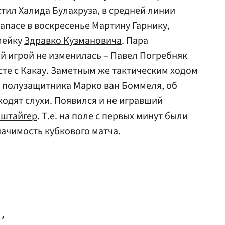
стил Халида Булахруза, в средней линии
апасе в воскресенье Мартину Гарнику,
амейку
Здравко Кузмановича
. Пара
й игрой не изменилась – Павел Погребняк
те с Какау. Заметным же тактическим ходом
е полузащитника Марко ван Боммеля, об
ходят слухи. Появился и не игравший
нштайгер
. Т.е. на поле с первых минут были
начимость кубкового матча.
,
