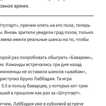
овное время.
утгарт», причем опять на его поле, теперь
ы. Вновь зрители увидели град голов, только
озяева имели реальные шансы на то, чтобы
торой раз попробовать обыграть «Баварию»,
ле. Команды встречались три дня назад
а мюнхенцы не оставили шансов «швабам»,
приступил Бруно Лаббадия. Та игра
5:3 в пользу баварцев, у которых хет-трик
вший в прошлом как раз за «Штутгарт».
тчем, Лаббадия уже в кубковой встрече