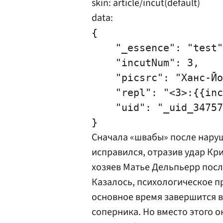
skin: article/incut(default)
data:
{

    "_essence": "test"
    "incutNum": 3,

    "picsrc": "Ханс-Йо
    "repl": "<3>:{{inc
    "uid": "_uid_34757
Сначала «швабы» после наруш
исправился, отразив удар
Кри
хозяев Матье Дельпьерр посл
Казалось, психологическое п
основное время завершится в
соперника. Но вместо этого о