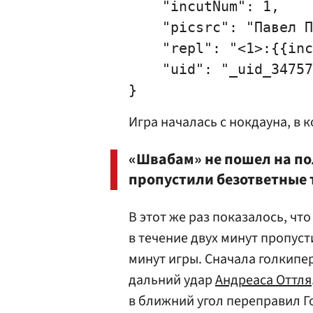
    "incutNum": 1,

    "picsrc": "Павел П
    "repl": "<1>:{{inc
    "uid": "_uid_34757
Игра началась с нокдауна, в 
«Швабам» не пошел на пол
пропустили безответные 
В этот же раз показалось, чт
в течение двух минут пропусти
минут игры. Сначала голкипе
дальний удар
Андреаса Оттля
в ближний угол переправил Го