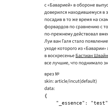
с «Баварией» в обороне выпу
доверился находившемуся в з
посадив в то же время на ск
форвардов по сравнению с то
по-прежнему действовал вмес
Луи ван Галя стало появлени
уходе которого из «Баварии» 
в воскресенье
Бастиан Швай
все лучшие, что поднимало з
врез №
skin: article/incut(default)
data:
{

    "_essence": "test"