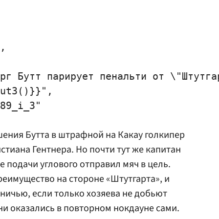
,

рг Бутт парирует пенальти от \"Штутгар
ut3()}}",

89_i_3"

ения Бутта в штрафной на Какау голкипер
стиана Гентнера
. Но почти тут же капитан
е подачи углового отправил мяч в цель.
реимущество на стороне «Штутгарта», и
ничью, если только хозяева не добьют
ни оказались в повторном нокдауне сами.