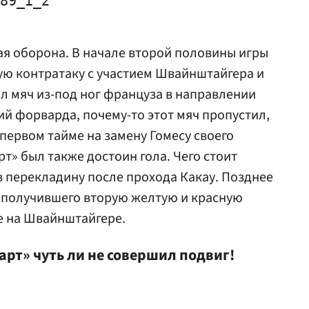
89_i_2"

бая оборона. В начале второй половины игры
ую контратаку с участием Швайнштайгера и
л мяч из-под ног француза в направлении
й форварда, почему-то этот мяч пропустил,
первом тайме на замену Гомесу своего
рт» был также достоин гола. Чего стоит
в перекладину после прохода Какау. Позднее
 получившего вторую желтую и красную
е на Швайнштайгере.
рт» чуть ли не совершил подвиг!