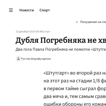
Новости
Спорт
Покушение на гл
23 декабря 2010 00:48
Спорт
Дубля Погребняка не х
Два гола Павла Погребняка не помогли «Штутг
Рустам Шарафутдинов
«Штутгарт» во второй раз 
на этот раз на стадии 1/8 
в первом тайме сыграл фо
два мяча и, тем самым сра
ошибки обороны его коман