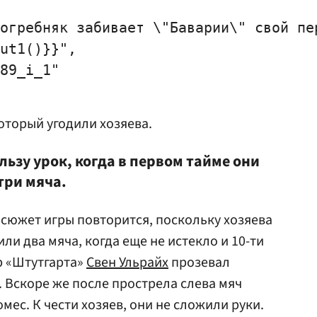
огребняк забивает \"Баварии\" свой пер
ut1()}}",

89_i_1"

который угодили хозяева.
ьзу урок, когда в первом тайме они
три мяча.
о сюжет игры повторится, поскольку хозяева
ли два мяча, когда еще не истекло и 10-ти
р «Штутгарта»
Свен Ульрайх
прозевал
. Вскоре же после прострела слева мяч
мес. К чести хозяев, они не сложили руки.