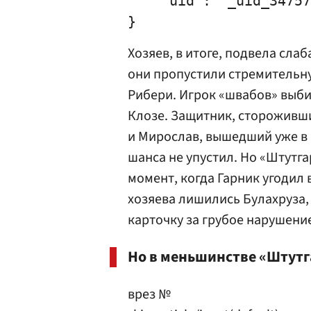
    "uid": "_uid_34757
Хозяев, в итоге, подвела сла
они пропустили стремительн
Рибери. Игрок «швабов» выби
Клозе. Защитник, стороживши
и Мирослав, вышедший уже в 
шанса не упустил. Но «Штутга
момент, когда Гарник угодил 
хозяева лишились Булахруза,
карточку за грубое нарушени
Но в меньшинстве «Штутга
врез №