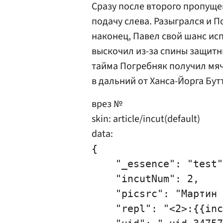
Сразу после второго пропуще
подачу слева. Разыгрался и П
наконец, Павел свой шанс ис
выскочил из-за спины защитни
тайма Погребняк получил мяч
в дальний от Ханса-Йорга Бутт
врез №
skin: article/incut(default)
data:
{

    "_essence": "test"
    "incutNum": 2,

    "picsrc": "Мартин 
    "repl": "<2>:{{inc