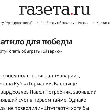
аву "Уралдронзавода"
Проблемы с бензином в России
Кризис с
ватило для победы
арту» опять обыграть «Баварию»
на своем поле проиграл «Баварии»,
финала Кубка Германии. Блестяще
рвард хозяев Павел Погребняк, забивший
внявший счет в первом тайме. Однако
ды не позволили «Штутгарту» хотя бы