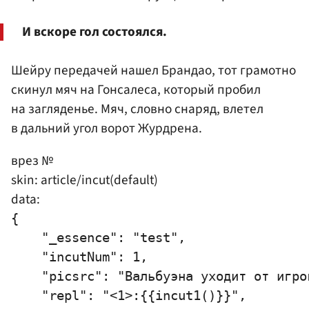
И вскоре гол состоялся.
Шейру передачей нашел Брандао, тот грамотно
скинул мяч на Гонсалеса, который пробил
на загляденье. Мяч, словно снаряд, влетел
в дальний угол ворот Журдрена.
врез №
skin: article/incut(default)
data:
{

    "_essence": "test",

    "incutNum": 1,

    "picsrc": "Вальбуэна уходит от игро
    "repl": "<1>:{{incut1()}}",
