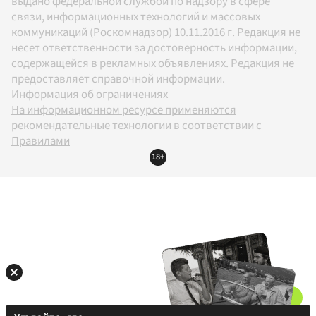
выдано федеральной службой по надзору в сфере
связи, информационных технологий и массовых
коммуникаций (Роскомнадзор) 10.11.2016 г. Редакция не
несет ответственности за достоверность информации,
содержащейся в рекламных объявлениях. Редакция не
предоставляет справочной информации.
Информация об ограничениях
На информационном ресурсе применяются
рекомендательные технологии в соответствии с
Правилами
18+