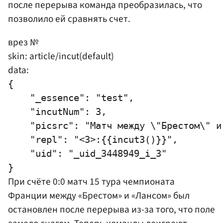
после перерыва команда преобразилась, что
позволило ей сравнять счет.
врез №
skin: article/incut(default)
data:
{

    "_essence": "test",

    "incutNum": 3,

    "picsrc": "Матч между \"Брестом\" и
    "repl": "<3>:{{incut3()}}",

    "uid": "_uid_3448949_i_3"

При счёте 0:0 матч 15 тура чемпионата
Франции между «Брестом» и «Лансом» был
остановлен после перерыва из-за того, что поле