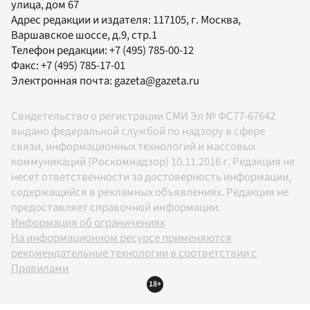
улица, дом 67
Адрес редакции и издателя:
117105
, г.
Москва
,
Варшавское шоссе, д.9, стр.1
Телефон редакции:
+7 (495) 785-00-12
Факс:
+7 (495) 785-17-01
Электронная почта:
gazeta@gazeta.ru
Свидетельство о регистрации СМИ Эл № ФС77-67642
выдано федеральной службой по надзору в сфере
связи, информационных технологий и массовых
коммуникаций (Роскомнадзор) 10.11.2016 г. Редакция не
несет ответственности за достоверность информации,
содержащейся в рекламных объявлениях. Редакция не
предоставляет справочной информации.
Информация об ограничениях
На информационном ресурсе применяются
рекомендательные технологии в соответствии с
Правилами
18+