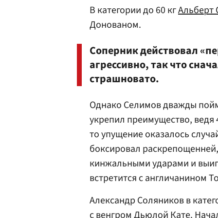
В категории до 60 кг
Альберт
Донованом.
Соперник действовал «пе
агрессивно, так что снач
страшновато.
Однако Селимов дважды пойма
укрепил преимущество, ведя 4
то упущение оказалось случа
боксировал раскрепощенней, 
кинжальными ударами и выигра
встретится с англичанином Т
Александр Соляников в катего
с венгром Дьюлой Кате. Начал