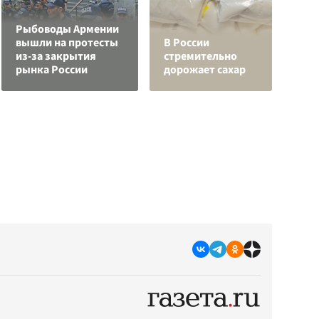
Рыбоводы Армении
Л
вышли на протесты
В России
з
из-за закрытия
стремительно
в
рынка России
дорожает сахар
р