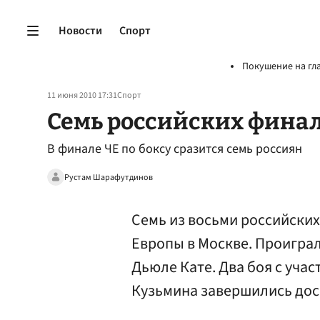
Новости
Спорт
Покушение на гл
11 июня 2010 17:31
Спорт
Семь российских фина
В финале ЧЕ по боксу сразится семь россиян
Рустам Шарафутдинов
Семь из восьми российски
Европы в Москве. Проигра
Дьюле Кате. Два боя с уча
Кузьмина завершились дос