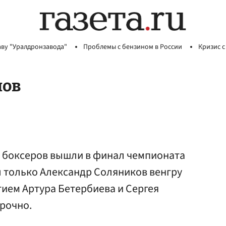
аву "Уралдронзавода"
Проблемы с бензином в России
Кризис с
лов
х боксеров вышли в финал чемпионата
л только Александр Соляников венгру
стием Артура Бетербиева и Сергея
рочно.