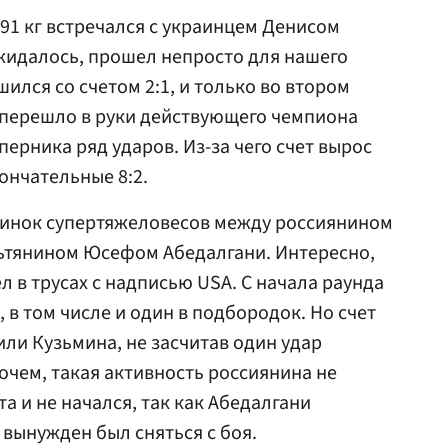
91 кг встречался с украинцем Денисом
жидалось, прошел непросто для нашего
ился со счетом 2:1, и только во втором
перешло в руки действующего чемпиона
ерника ряд ударов. Из-за чего счет вырос
ончательные 8:2.
инок супертяжеловесов между россиянином
ьтянином Юсефом Абедалгани. Интересно,
 в трусах с надписью USA. С начала раунда
 в том числе и один в подбородок. Но счет
дили Кузьмина, не засчитав один удар
очем, такая активность россиянина не
а и не начался, так как Абедалгани
 вынужден был сняться с боя.