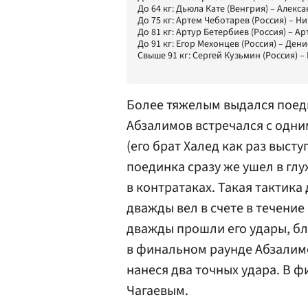
До 64 кг: Дьюла Кате (Венгрия) – Алекса
До 75 кг: Артем Чеботарев (Россия) – Ни
До 81 кг: Артур Бетербиев (Россия) – Ар
До 91 кг: Егор Мехонцев (Россия) – Дени
Свыше 91 кг: Сергей Кузьмин (Россия) 
Более тяжелым выдался поеди
Абзалимов встречался с одни
(его брат Халед как раз высту
поединка сразу же ушел в глу
в контратаках. Такая тактика
дважды вел в счете в течение
дважды прошли его удары, бл
в финальном раунде Абзалимо
нанеся два точных удара. В ф
Чагаевым.