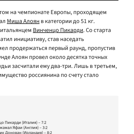
том на чемпионате Европы, проходящем
тал
Миша Алоян
в категории до 51 кг.
с итальянцем
Винченцо Пикарди
. Со старта
атил инициативу, став наседать
умел продержаться первый раунд, пропустив
аунде Алоян провел около десятка точных
удьи засчитали ему два-три. Лишь в третьем,
мущество россиянина по счету стало
цо Пикарди (Италия) – 7:2
Джамал Яфаи (Англия) – 3:2
рик Донован (Ирландия) – 8:2