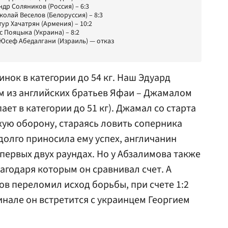
ндр Соляников (Россия) – 6:3
колай Веселов (Белоруссия) – 8:3
тур Хачатрян (Армения) – 10:2
с Пояцыка (Украина) – 8:2
– Юсеф Абедалгани (Израиль) — отказ
нок в категории до 54 кг. Наш Эдуард
м из английских братьев Яфаи – Джамалом
пает в категории до 51 кг). Джамал со старта
хую оборону, стараясь ловить соперника
 долго приносила ему успех, англичанин
 первых двух раундах. Но у Абзалимова также
агодаря которым он сравнивал счет. А
в переломил исход борьбы, при счете 1:2
инале он встретится с украинцем Георгием