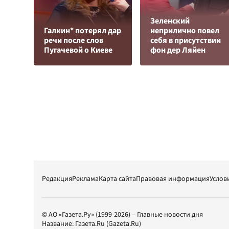
Зеленский
Галкин* потерял дар
неприлично повел
речи после слов
cебя в присутствии
Пугачевой о Киеве
фон дер Ляйен
Редакция
Реклама
Карта сайта
Правовая информация
Услов
© АО «Газета.Ру» (1999-2026) – Главные новости дня
Название:
Газета.Ru
(Gazeta.Ru)