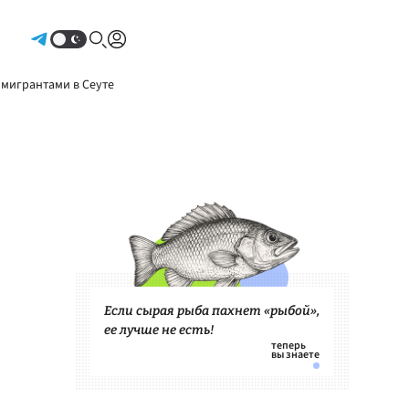
Авторизоваться
 мигрантами в Сеуте
Если сырая рыба пахнет «рыбой»,
ее лучше не есть!