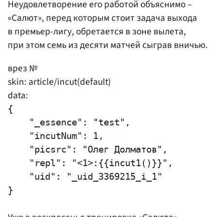
Неудовлетворение его работой объяснимо –
«Салют», перед которым стоит задача выхода
в премьер-лигу, обретается в зоне вылета,
при этом семь из десяти матчей сыграв вничью.
врез №
skin: article/incut(default)
data:
{

    "_essence": "test",

    "incutNum": 1,

    "picsrc": "Олег Долматов",

    "repl": "<1>:{{incut1()}}",

    "uid": "_uid_3369215_i_1"
