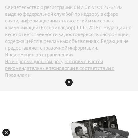
Свидетельство о регистрации СМИ Эл № ФС77-67642
выдано федеральной службой по надзору в сфере
связи, информационных технологий и массовых
коммуникаций (Роскомнадзор) 10.11.2016 г. Редакция не
несет ответственности за достоверность информации,
содержащейся в рекламных объявлениях. Редакция не
предоставляет справочной информации.
Информация об ограничениях
На информационном ресурсе применяются
рекомендательные технологии в соответствии с
Правилами
18+