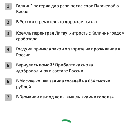
1
Галкин* потерял дар речи после слов Пугачевой о
Киеве
2
В России стремительно дорожает сахар
3
Кремль переиграл Литву: хитрость с Калининградом
сработала
4
Госдума приняла закон о запрете на проживание в
России
5
Вернулись домой? Прибалтика снова
«добровольно» в составе России
6
В Москве кошка залила соседей на 654 тысячи
рублей
7
В Германии из-под воды вышли «камни голода»