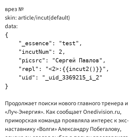
врез №
skin: article/incut(default)
data:
{

    "_essence": "test",

    "incutNum": 2,

    "picsrc": "Сергей Павлов",

    "repl": "<2>:{{incut2()}}",

    "uid": "_uid_3369215_i_2"

Продолжает поиски нового главного тренера и
«Луч-Энергия». Как сообщает Onedivision.ru,
приморская команда проявляла интерес к экс-
наставнику «Волги»
Александру Побегалову
,