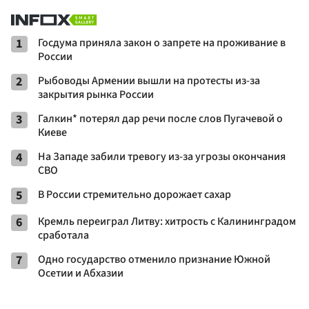
1
Госдума приняла закон о запрете на проживание в
России
2
Рыбоводы Армении вышли на протесты из-за
закрытия рынка России
3
Галкин* потерял дар речи после слов Пугачевой о
Киеве
4
На Западе забили тревогу из-за угрозы окончания
СВО
5
В России стремительно дорожает сахар
6
Кремль переиграл Литву: хитрость с Калининградом
сработала
7
Одно государство отменило признание Южной
Осетии и Абхазии