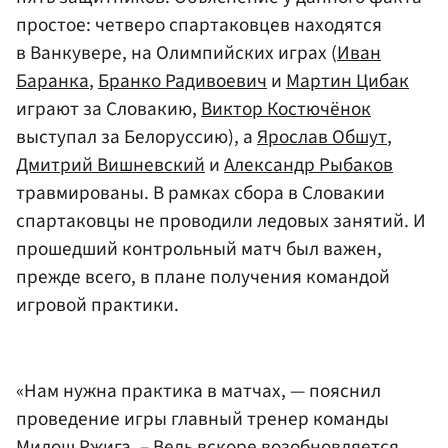
простое: четверо спартаковцев находятся
в Ванкувере, на Олимпийских играх (
Иван
Баранка
,
Бранко Радивоевич
и
Мартин Цибак
играют за Словакию,
Виктор Костючёнок
выступал за Белоруссию), а
Ярослав Обшут
,
Дмитрий Вишневский
и
Александр Рыбаков
травмированы. В рамках сбора в Словакии
спартаковцы не проводили ледовых занятий. И
прошедший контрольный матч был важен,
прежде всего, в плане получения командой
игровой практики.
«Нам нужна практика в матчах, — пояснил
проведение игры главный тренер команды
Милош Ржига
. – Ведь вскоре возобновляется