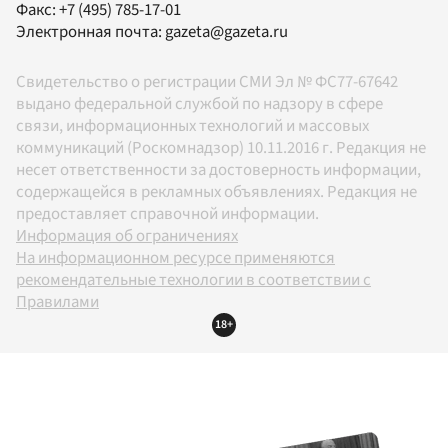
Факс:
+7 (495) 785-17-01
Электронная почта:
gazeta@gazeta.ru
Свидетельство о регистрации СМИ Эл № ФС77-67642
выдано федеральной службой по надзору в сфере
связи, информационных технологий и массовых
коммуникаций (Роскомнадзор) 10.11.2016 г. Редакция не
несет ответственности за достоверность информации,
содержащейся в рекламных объявлениях. Редакция не
предоставляет справочной информации.
Информация об ограничениях
На информационном ресурсе применяются
рекомендательные технологии в соответствии с
Правилами
18+