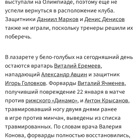
выступали на Олимпиаде, поэтому еще не
успели вернуться в расположение клуба.
Защитники
Даниил Марков
и
Денис Денисов
также не играли, поскольку тренеры решили их
поберечь.
В лазарете у бело-голубых на сегодняшний день
остаются вратарь
Виталий Еремеев
,
нападающий
Александр Авцин
и защитник
Игорь Головков
. Форварды
Виталий Ячменев
,
получивший повреждение 22 января в матче
против
рижского «Динамо»
, и
Антон Крысанов
,
травмировавший ногу двумя днями ранее
в игре против минчан, выведены из списка
травмированных. По словам врача Валерия
Конова, форварды полностью восстановились,