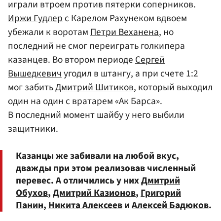
играли втроем против пятерки соперников.
Иржи Гудлер
с Карелом Рахунеком вдвоем
убежали к воротам
Петри Веханена
, но
последний не смог переиграть голкипера
казанцев. Во втором периоде
Сергей
Вышедкевич
угодил в штангу, а при счете 1:2
мог забить
Дмитрий Шитиков
, который выходил
один на один с вратарем «Ак Барса».
В последний момент шайбу у него выбили
защитники.
Казанцы же забивали на любой вкус,
дважды при этом реализовав численный
перевес. А отличились у них
Дмитрий
Обухов
,
Дмитрий Казионов
,
Григорий
Панин
,
Никита Алексеев
и
Алексей Бадюков
.