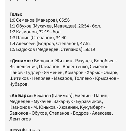
Голы:
1:0 Семенов (Макаров), 05:56
1:1 Обухов (Мухачев, Медведев), 26:54 - бол.
1:2 Казионов, 32:19 - бол.
1:3 Панин (Степанов), 34:40
1:4 Алексеев (Бодров, Степанов), 47:52
1:5 Бадюков (Медведев, Степанов), 56:19
«Динамо»:
Бирюков. Житник - Рахунек, Воробьев -
Вышедкевич, Плеханов - Валентенко, Семенов.
Панов - Гудлер - Ячменев, Комаров - Харью - Омарк,
Шитиков - Непряев - Макаров, Толпеко - Крысанов -
Чубаров.
«Ак Барс»:
Веханен (Галимов), Емелин - Панин,
Медведев - Мухачев, Захарчук - Буравчиков,
Казионов - М. Юньков - Хювенен, Кукумберг -
Бадюков - Обухов, Степанов - Бодров - Алексеев,
Лемтюгов
Штраф:
10 - 12