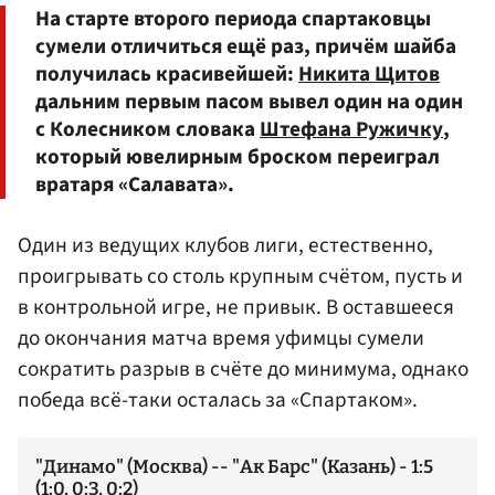
На старте второго периода спартаковцы
сумели отличиться ещё раз, причём шайба
получилась красивейшей:
Никита Щитов
дальним первым пасом вывел один на один
с Колесником словака
Штефана Ружичку
,
который ювелирным броском переиграл
вратаря «Салавата».
Один из ведущих клубов лиги, естественно,
проигрывать со столь крупным счётом, пусть и
в контрольной игре, не привык. В оставшееся
до окончания матча время уфимцы сумели
сократить разрыв в счёте до минимума, однако
победа всё-таки осталась за «Спартаком».
"Динамо" (Москва) -- "Ак Барс" (Казань) - 1:5
(1:0, 0:3, 0:2)