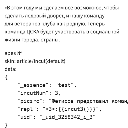
«В этом году мы сделаем все возможное, чтобы
сделать ледовый дворец и нашу команду
для ветеранов клуба как родную. Теперь
команда ЦСКА будет участвовать в социальной
жизни города, страны.
врез №
skin: article/incut(default)
data:
{

    "_essence": "test",

    "incutNum": 3,

    "picsrc": "Фетисов представил команд
    "repl": "<3>:{{incut3()}}",

    "uid": "_uid_3258342_i_3"
