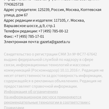
7743625728
Адрес учредителя: 125239, Россия, Москва, Коптевская
улица, дом 67
Адрес редакции и издателя:
117105
, г.
Москва
,
Варшавское шоссе, д.9, стр.1
Телефон редакции:
+7 (495) 785-00-12
Факс:
+7 (495) 785-17-01
Электронная почта:
gazeta@gazeta.ru
Свидетельство о регистрации СМИ Эл № ФС77-67642
выдано федеральной службой по надзору в сфере
связи, информационных технологий и массовых
коммуникаций (Роскомнадзор) 10.11.2016 г. Редакция не
несет ответственности за достоверность информации,
содержащейся в рекламных объявлениях. Редакция не
предоставляет справочной информации.
Информация об ограничениях
На информационном ресурсе применяются
рекомендательные технологии в соответствии с
Правилами