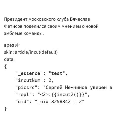
Президент московского клуба Вячеслав
Фетисов поделился своим мнением о новой
эмблеме команды.
врез №
skin: article/incut(default)
data:
{

    "_essence": "test",

    "incutNum": 2,

    "picsrc": "Сергей Немчинов уверен в 
    "repl": "<2>:{{incut2()}}",

    "uid": "_uid_3258342_i_2"
