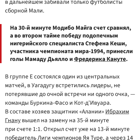
в дальнейшем забивали только футболисты
сборной Мали.
На 30-й минуте Модибо Майга счет сравнял,
а во втором тайме победу подопечным
нигерийского специалиста Стефена Кеши,
участника чемпионата мира-1994, принесли
голы Мамаду Дьялло и
Фредерика Кануте
.
В группе Е состоялся один из центральных
матчей, в Уагадугу встретились лидеры, не
потерявшие до очной встречи ни одного очка, —
команды Буркина-Фасо и Кот-д'Ивуара.
В составе хозяев защитник «Алании»
Ибрахим
Гнану
вышел на замену на 35-й минуте
при счете 1:1. Открыл счет уже на 13-й минуте
победитель Лиги чемпионов Яя Туре, а через 14