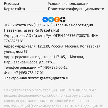
Реклама
Условия использования
Карта сайта
Политика конфиденциальности
© АО «Газета.Ру» (1999-2026) – Главные новости дня
Название:
Газета.Ru
(Gazeta.Ru)
Учредитель:
АО «Газета.Ру»
, ОГРН 1067761730376, ИНН
7743625728
Адрес учредителя: 125239, Россия, Москва, Коптевская
улица, дом 67
Адрес редакции и издателя:
117105
, г.
Москва
,
Варшавское шоссе, д.9, стр.1
Телефон редакции:
+7 (495) 785-00-12
Факс:
+7 (495) 785-17-01
Электронная почта:
gazeta@gazeta.ru
Свидетельство о регистрации СМИ Эл № ФС77-67642
выдано федеральной службой по надзору в сфере
связи, информационных технологий и массовых
коммуникаций (Роскомнадзор) 10.11.2016 г. Редакция не