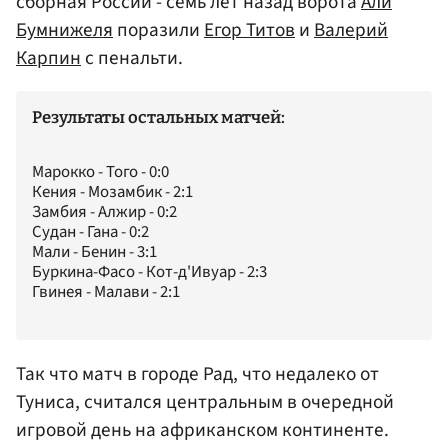
сборная России - семь лет назад ворота
Али
Бумнижеля
поразили
Егор Титов
и
Валерий
Карпин
с пенальти.
Результаты остальных матчей:
Марокко - Того - 0:0
Кения - Мозамбик - 2:1
Замбия - Алжир - 0:2
Судан - Гана - 0:2
Мали - Бенин - 3:1
Буркина-Фасо - Кот-д'Ивуар - 2:3
Гвинея - Малави - 2:1
Так что матч в городе Рад, что недалеко от
Туниса, считался центральным в очередной
игровой день на африканском континенте.