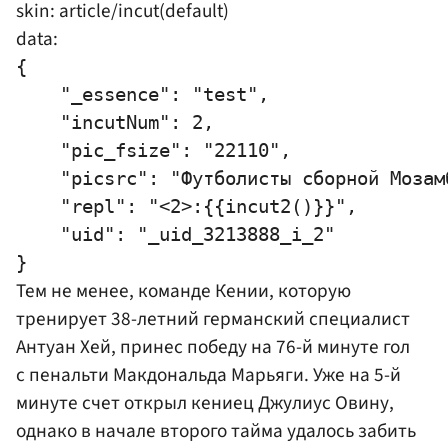
skin: article/incut(default)
data:
{

    "_essence": "test",

    "incutNum": 2,

    "pic_fsize": "22110",

    "picsrc": "Футболисты сборной Мозам
    "repl": "<2>:{{incut2()}}",

    "uid": "_uid_3213888_i_2"

Тем не менее, команде Кении, которую
тренирует 38-летний германский специалист
Антуан Хей, принес победу на 76-й минуте гол
с пенальти Макдональда Марьяги. Уже на 5-й
минуте счет открыл кениец Джулиус Овину,
однако в начале второго тайма удалось забить