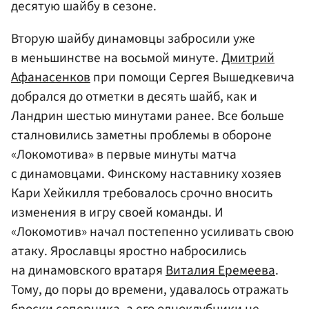
десятую шайбу в сезоне.
Вторую шайбу динамовцы забросили уже
в меньшинстве на восьмой минуте.
Дмитрий
Афанасенков
при помощи Сергея Вышедкевича
добрался до отметки в десять шайб, как и
Ландрин шестью минутами ранее. Все больше
сталновились заметны проблемы в обороне
«Локомотива» в первые минуты матча
с динамовцами. Финскому наставнику хозяев
Кари Хейкилля требовалось срочно вносить
изменения в игру своей команды. И
«Локомотив» начал постепенно усиливать свою
атаку. Ярославцы яростно набросились
на динамовского вратаря
Виталия Еремеева
.
Тому, до поры до времени, удавалось отражать
броски соперника, а его одноклубники не