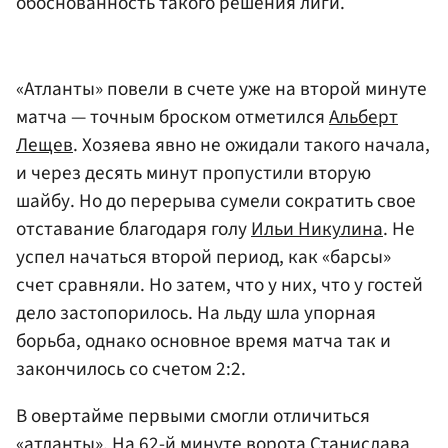
обоснованность такого решения лиги.
«Атланты» повели в счете уже на второй минуте
матча — точным броском отметился
Альберт
Лещев
. Хозяева явно не ожидали такого начала,
и через десять минут пропустили вторую
шайбу. Но до перерыва сумели сократить свое
отставание благодаря голу
Ильи Никулина
. Не
успел начаться второй период, как «барсы»
счет сравняли. Но затем, что у них, что у гостей
дело застопорилось. На льду шла упорная
борьба, однако основное время матча так и
закончилось со счетом 2:2.
В овертайме первыми смогли отличиться
«атланты». На 62-й минуте ворота
Станислава