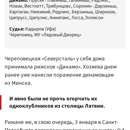
Динамо:
Прусек - Лавиньш, Галвиньш, Редлихс,
Новак, Весткотт, Трибунцовс, Сорокин - Дарзиньш,
Хартиган, Ниживий, Редлихс, Берзиньш, Широков,
Ципрусс, Ципулис, Анкипанс, Госса, Эллисон
Судья:
Кадыров (Уфа)
Череповец. МУ «Ледовый Дворец»
Череповецкая
«Северсталь»
у себя дома
принимала
рижское «Динамо»
. Хозяева днем
ранее уже нанесли поражение динамовцам
из Минска.
И явно были не прочь огорчить их
одноклублников из столицы Латвии.
Рижане же, в свою очередь, 3 января в Санкт-