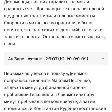
Динамовцы, как ни старались, не могли
сравнять счет. Ярославцы же с поразительной
щедростью транжирили голевые моменты.
Скорости в матче все возрастали, и было
понятно, что рано или поздно шайба все-таки
залетит в ворота. Оставалось только выяснить,
в чьи.
Ак Барс - Атлант - 2:3 ОТ (1:2, 1:0, 0:0, 0:1)
Первым чашу весов в пользу «Динамо»
попробовал склонить
Максим Пестушко
,
за десять минут до финальной сирены
пробивший Гелашвили. «Локомотив» пару
минут пребывал в легком нокауте, а затем
опомнился, и
Константин Руденко
восстановил