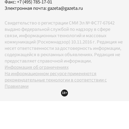
Факс:
+7 (495) 785-17-01
Электронная почта:
gazeta@gazeta.ru
Свидетельство о регистрации СМИ Эл № ФС77-67642
выдано федеральной службой по надзору в сфере
связи, информационных технологий и массовых
коммуникаций (Роскомнадзор) 10.11.2016 г. Редакция не
несет ответственности за достоверность информации,
содержащейся в рекламных объявлениях. Редакция не
предоставляет справочной информации.
Информация об ограничениях
На информационном ресурсе применяются
рекомендательные технологии в соответствии с
Правилами
18+