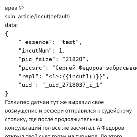
врез №
skin: article/incut(default)
data:
{

    "_essence": "test",

    "incutNum": 1,

    "pic_fsize": "21820",

    "picsrc": "Сергей Федоров забрасыва
    "repl": "<1>:{{incut1()}}",

    "uid": "_uid_2718037_i_1"

Голкипер датчан тут же выразил свое
возмущение и рефери отправился к судейскому
столику, где после продолжительных
консультаций гол все же засчитал. А Федоров
открыл свой счет голам на турнире. До этого