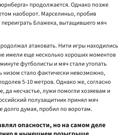
Нюрнберга» продолжается. Однако позже
четом наоборот. Марселиньо, пробив
ог переиграть Блажека, вытащившего мяч
продолжал атаковать. Нити игры находились
рые имели еще несколько хороших моментов
й минуте футболисты и мяч стали утопать
ть низом стало фактически невозможно,
еодолев 5-10 метров. Однако же, согласно
е, да несчастье, лужи помогли хозяевам и
Российский полузащитник принял мяч
е долго думая, пробил по воротам.
авлял опасности, но на самом деле
аенко в нынешнем розыгрыше