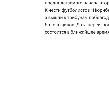
предполагаемого начала вто
К чести футболистов «Нюрнбе
а вышли к трибунам поблаго
болельщиков. Дата переигровк
состоится в ближайшее время