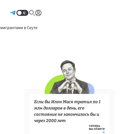
Авторизоваться
 мигрантами в Сеуте
Если бы Илон Маск тратил по 1
млн долларов в день, его
состояние не закончилось бы и
через 2000 лет