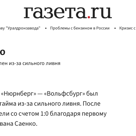
аву "Уралдронзавода"
Проблемы с бензином в России
Кризис с
ю
ен из-за сильного ливня
 «Нюрнберг» — «Вольфсбург» был
тайма из-за сильного ливня. После
ели со счетом 1:0 благодаря первому
Ивана Саенко.