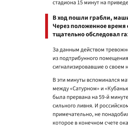
стадиона 15 минут на приведе
В ход пошли грабли, маш
Через положенное время с
тщательно обследовал га
За данным действом тревожн
из подтрибунного помещения
сигнализировавшие о своем 
В эти минуты вспоминался ма
между «Сатурном» и «Кубанью
была прервана на 59-й минуте 
сильного ливня. И российск
примечательно, не понадобил
которое в конечном счете ока