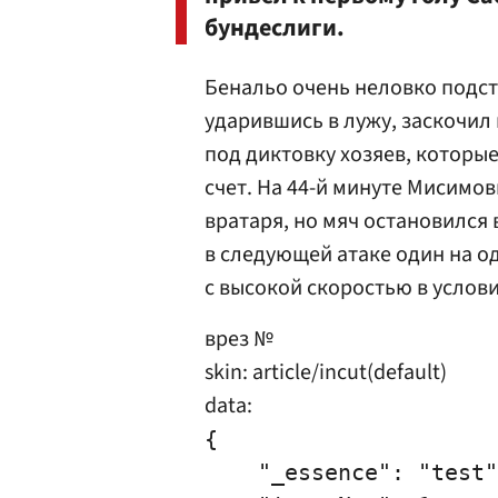
бундеслиги.
Бенальо очень неловко подста
ударившись в лужу, заскочил
под диктовку хозяев, которые
счет. На 44-й минуте Мисимо
вратаря, но мяч остановился в
в следующей атаке один на од
с высокой скоростью в усло
врез №
skin: article/incut(default)
data:
{

    "_essence": "test"