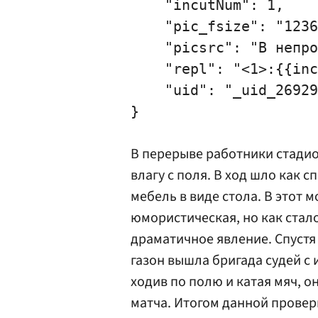
    "incutNum": 1,

    "pic_fsize": "1236
    "picsrc": "В непро
    "repl": "<1>:{{inc
    "uid": "_uid_26929
В перерыве работники стадио
влагу с поля. В ход шло как 
мебель в виде стола. В этот 
юмористическая, но как стало
драматичное явление. Спустя
газон вышла бригада судей с
ходив по полю и катая мяч, 
матча. Итогом данной прове