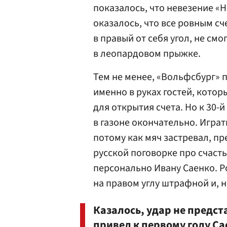
показалось, что невезение «
оказалось, что все ровным с
в правый от себя угол, не см
в леопардовом прыжке.
Тем не менее, «Вольфсбург» 
именно в руках гостей, кото
для открытия счета. Но к 30-
в газоне окончательно. Игра
потому как мяч застревал, пр
русской поговорке про счасть
персонально Ивану Саенко. 
на правом углу штрафной и, н
Казалось, удар не предст
привел к первому голу С