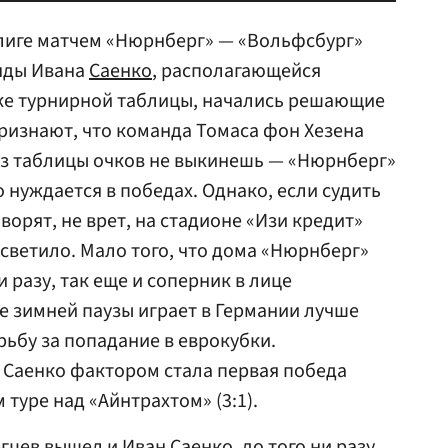
слиге матчем «Нюрнберг» — «Вольфсбург»
анды Ивана
Саенко
, располагающейся
чке турнирной таблицы, начались решающие
признают, что команда Томаса фон Хезена
из таблицы очков не выкинешь — «Нюрнберг»
о нуждается в победах. Однако, если судить
оворят, не врет, на стадионе «Изи кредит»
 светило. Мало того, что дома «Нюрнберг»
и разу, так еще и соперник в лице
е зимней паузы играет в Германии лучше
рьбу за попадание в еврокубки.
Саенко фактором стала первая победа
туре над «Айнтрахтом» (3:1).
цев вышел и Иван Саенко, до того ни разу