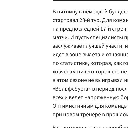
В пятницу в немецкой бунде
стартовал 28-й тур. Для ком
на предпоследней 17-й стро
матчи. И пусть специалисты 
заслуживает лучшей участи, 
идет в зоне вылета и отчаянн
по статистике, которая, как г
хозяевам ничего хорошего не
в этом сезоне не выигрывал н
«Вольфсбурга» в период посл
всех и ведет напряженную бо
Оптимистичным для команды 
при новом тренере в прошлом 
В стартовом составе нюрнберг