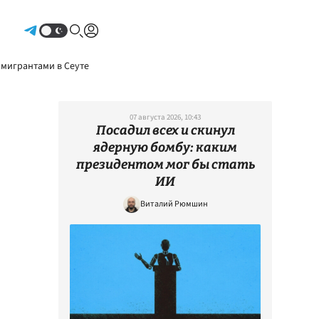
Авторизоваться
 мигрантами в Сеуте
07 августа 2026, 10:43
Посадил всех и скинул
ядерную бомбу: каким
президентом мог бы стать
ИИ
Виталий Рюмшин