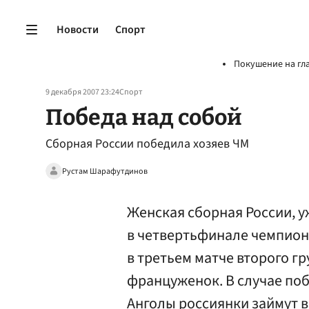
Новости
Спорт
Покушение на гл
9 декабря 2007 23:24
Спорт
Победа над собой
Сборная России победила хозяев ЧМ
Рустам Шарафутдинов
Женская сборная России, у
в четвертьфинале чемпион
в третьем матче второго г
француженок. В случае по
Анголы россиянки займут в