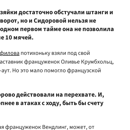
хозяйки достаточно обстучали штанги и
ворот, но и Сидоровой нельзя не
 одном первом тайме она не позволила
е 10 мячей.
ефилова
потихоньку взяли под свой
 наставник француженок Оливье Крумбхольц,
-аут. Но это мало помогло французской
рово действовали на перехвате. И,
нее в атаках с ходу, быть бы счету
ая француженок Вендлинг, может, от