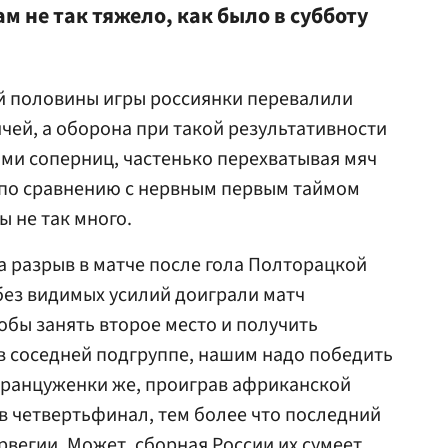
м не так тяжело, как было в субботу
ой половины игры россиянки перевалили
ячей, а оборона при такой результативности
ами соперниц, частенько перехватывая мяч
ий по сравнению с нервным первым таймом
 не так много.
а разрыв в матче после гола Полторацкой
 без видимых усилий доиграли матч
тобы занять второе место и получить
в соседней подгруппе, нашим надо победить
Француженки же, проиграв африканской
 в четвертьфинал, тем более что последний
рвегии. Может, сборная России их сумеет