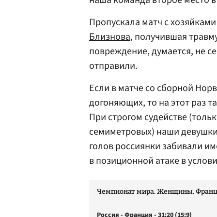
наша команда второе место в
Пропускала матч с хозяйками
Близнова
, получившая травму
повреждение, думается, не се
отправили.
Если в матче со сборной Нор
догоняющих, то на этот раз т
При строгом судействе (тольк
семиметровых) наши девушки 
голов россиянки забивали им
в позиционной атаке в услов
Чемпионат мира. Женщины. Франц
Россия - Франция - 31:20 (15:9)