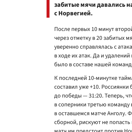
забитые мячи давались на
с Норвегией.
После первых 10 минут втор
через отметку в 20 забитых м
уверенно справлялась с атак
в ходе их атак. Да и удален
было в составе нашей команды
К последней 10-минутке тайм
составил уже +10. Россиянки
до победы — 31:20. Теперь, ч
в соперники третью команду 
в оставшемся матче Анголу. 
сборной, рискуют не попасть
матч им предстоит против Но