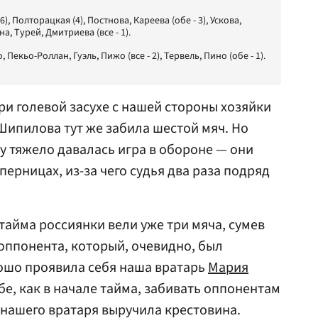
, Полторацкая (4), Постнова, Кареева (обе - 3), Ускова,
а, Турей, Дмитриева (все - 1).
, Пекьо-Роллан, Гуэль, Пижо (все - 2), Тервель, Пино (обе - 1).
при голевой засухе с нашей стороны хозяйки
 Шипилова тут же забила шестой мяч. Но
 тяжело давалась игра в обороне — они
ерницах, из-за чего судья два раза подряд
 тайма россиянки вели уже три мяча, сумев
 оппонента, который, очевидно, был
ошо проявила себя наша вратарь
Мария
бе, как в начале тайма, забивать оппонентам
 нашего вратаря выручила крестовина.