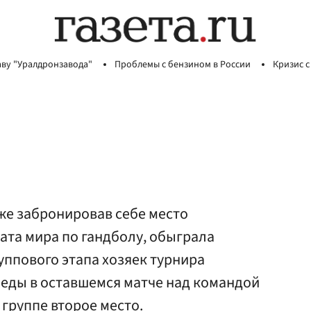
аву "Уралдронзавода"
Проблемы с бензином в России
Кризис с
же забронировав себе место
ата мира по гандболу, обыграла
руппового этапа хозяек турнира
беды в оставшемся матче над командой
 группе второе место.