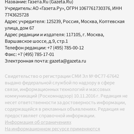
Название:
Газета.Ru
(Gazeta.Ru)
Учредитель:
АО «Газета.Ру»
, ОГРН 1067761730376, ИНН
7743625728
Адрес учредителя: 125239, Россия, Москва, Коптевская
улица, дом 67
Адрес редакции и издателя:
117105
, г.
Москва
,
Варшавское шоссе, д.9, стр.1
Телефон редакции:
+7 (495) 785-00-12
Факс:
+7 (495) 785-17-01
Электронная почта:
gazeta@gazeta.ru
Свидетельство о регистрации СМИ Эл № ФС77-67642
выдано федеральной службой по надзору в сфере
связи, информационных технологий и массовых
коммуникаций (Роскомнадзор) 10.11.2016 г. Редакция не
несет ответственности за достоверность информации,
содержащейся в рекламных объявлениях. Редакция не
предоставляет справочной информации.
Информация об ограничениях
На информационном ресурсе применяются