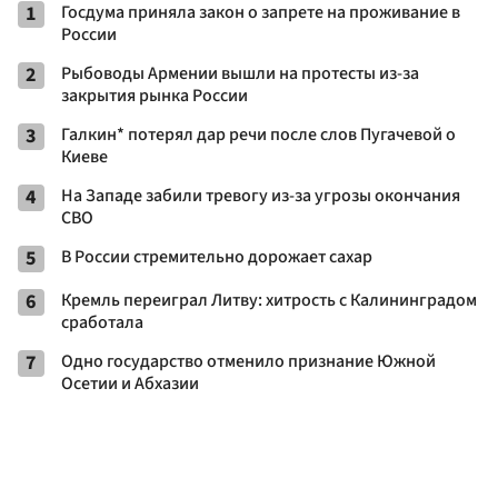
1
Госдума приняла закон о запрете на проживание в
России
2
Рыбоводы Армении вышли на протесты из-за
закрытия рынка России
3
Галкин* потерял дар речи после слов Пугачевой о
Киеве
4
На Западе забили тревогу из-за угрозы окончания
СВО
5
В России стремительно дорожает сахар
6
Кремль переиграл Литву: хитрость с Калининградом
сработала
7
Одно государство отменило признание Южной
Осетии и Абхазии