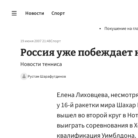
Новости
Спорт
Покушение на гл
19 июня 2007 21:48
Спорт
Россия уже побеждает
Новости тенниса
Рустам Шарафутдинов
Елена Лиховцева, несмотря
у 16-й ракетки мира Шахар
вышел во второй круг в Но
выиграть соревнования в Х
квалификация Уимблдона.