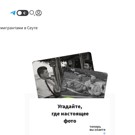
Авторизоваться
 мигрантами в Сеуте
Угадайте,
где настоящее
фото