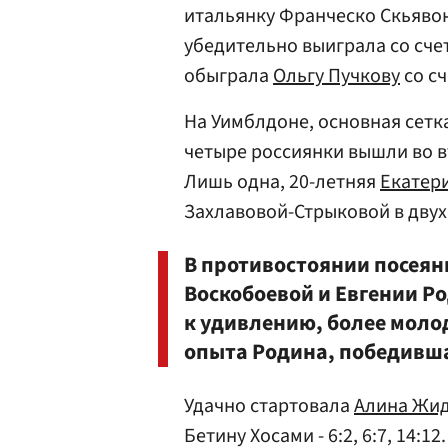
итальянку Франческо Скьявоне
убедительно выиграла со счет
обыграла
Ольгу Пучкову
со сч
На Уимблдоне, основная сетк
четыре россиянки вышли во 
Лишь одна, 20-летняя
Екатер
Захлавовой-Стрыковой в двух 
В противостоянии посеян
Воскобоевой и Евгении Ро
к удивлению, более моло
опыта Родина, победившая
Удачно стартовала
Алина Жи
Бетину Хосами - 6:2, 6:7, 14: