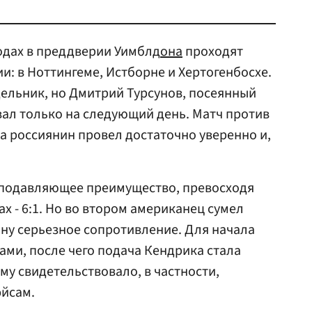
родах в преддверии Уимблд
она
проходят
и: в Ноттингеме, Истборне и Хертогенбосхе.
дельник, но Дмитрий Турсунов, посеянный
вал только на следующий день. Матч против
 россиянин провел достаточно уверенно и,
 подавляющее преимущество, превосходя
х - 6:1. Но во втором американец сумел
ину серьезное сопротивление. Для начала
ми, после чего подача Кендрика стала
му свидетельствовало, в частности,
эйсам.