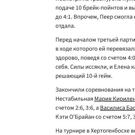
подаче 10 брейк-пойнтов и в
до 4:1. Впрочем, Пеер смогла с
отдала.
Перед началом третьей парт
в ходе которого ей перевяза
здорово, поведя со счетом 4:
себя. Силы иссякли, и Елена 
решающий 10-й гейм.
Закончили соревнования на т
Нестабильная
Мария Кириле
счетом 2:6, 3:6, а
Василиса Ба
Кэти О'Брайан со счетом 5:7, 3
На турнире в Хертогенбосхе 