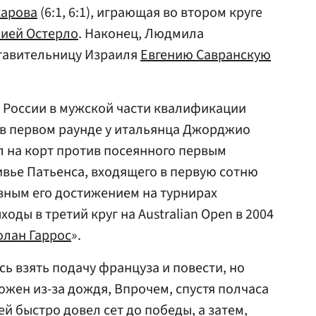
карова
(6:1, 6:1), играющая во втором круге
ией Остерло
. Наконец, Людмила
тавительницу Израиля
Евгению Савранскую
 России в мужской части квалификации
в первом раунде у итальянца Джорджио
шел на корт против посеянного первым
вье Патьенса, входящего в первую сотню
авным его достижением на турнирах
ды в третий круг на Australian Open в 2004
олан Гаррос
».
сь взять подачу француза и повести, но
ложен из-за дождя, Впрочем, спустя полчаса
й быстро довел сет до победы, а затем,