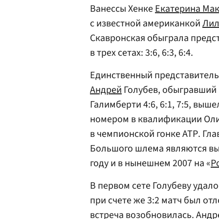
Ванессы Хенке
Екатерина Ма
с известной американкой
Лил
Скавронская обыграла предс
в трех сетах: 3:6, 6:3, 6:4.
Единственный представитель
Андрей
Голубев, обыгравший 
Галимберти 4:6, 6:1, 7:5, вы
номером в квалификации Оли
в чемпионской гонке АТР. Гл
Большого шлема являются выхо
году и в нынешнем 2007 на «
Р
В первом сете Голубеву удало
при счете же 3:2 матч был от
встреча возобновилась. Андре