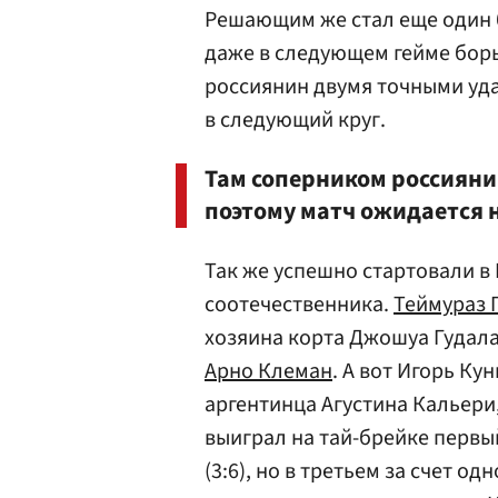
Решающим же стал еще один
даже в следующем гейме борь
россиянин двумя точными уда
в следующий круг.
Там соперником россияни
поэтому матч ожидается
Так же успешно стартовали в
соотечественника.
Теймураз 
хозяина корта Джошуа Гудал
Арно Клеман
. А вот Игорь К
аргентинца Агустина Кальери
выиграл на тай-брейке первый
(3:6), но в третьем за счет о