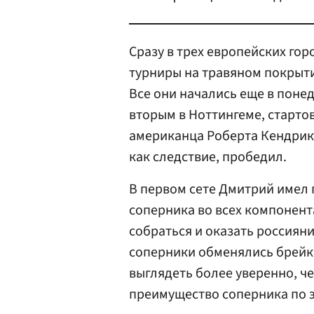
Сразу в трех европейских го
турниры на травяном покрыти
Все они начались еще в поне
вторым в Ноттингеме, старто
американца Роберта Кендрика
как следствие, пробедил.
В первом сете Дмитрий имел
соперника во всех компонента
собраться и оказать россиян
соперники обменялись брейка
выглядеть более уверенно, че
преимущество соперника по 