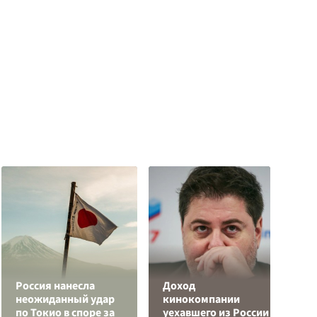
Россия нанесла
Доход
К
неожиданный удар
кинокомпании
г
по Токио в споре за
уехавшего из России
и