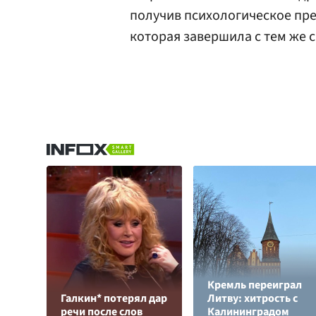
получив психологическое пре
которая завершила с тем же сч
Кремль переиграл
Галкин* потерял дар
Литву: хитрость с
речи после слов
Калининградом