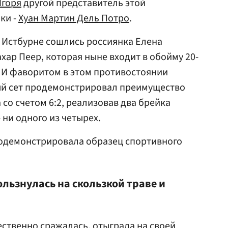
Игоря
другой представитель этой
ки -
Хуан Мартин Дель Потро
.
 Истбурне сошлись россиянка Елена
хар Пеер, которая ныне входит в обойму 20-
 И фаворитом в этом противостоянии
ый сет продемонстрировал преимущество
со счетом 6:2, реализовав два брейка
- ни одного из четырех.
родемонстрировала образец спортивного
ользнулась на скользкой траве и
ественно сражалась, отыграла на своей