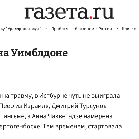
аву "Уралдронзавода"
Проблемы с бензином в России
Кризис с
 на Уимблдоне
 на травму, в Истбурне чуть не выиграла
 Пеер из Израиля, Дмитрий Турсунов
ттингеме, а Анна Чакветадзе намерена
ертогенбосхе. Тем временем, стартовала