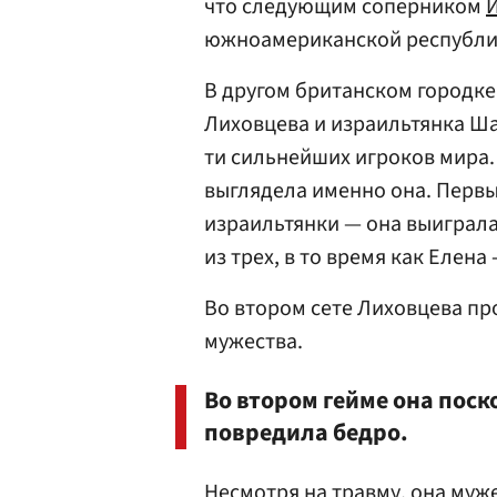
что следующим соперником
южноамериканской республи
В другом британском городке
Лиховцева и израильтянка Ша
ти сильнейших игроков мира.
выглядела именно она. Перв
израильтянки — она выиграла 
из трех, в то время как Елена 
Во втором сете Лиховцева п
мужества.
Во втором гейме она поск
повредила бедро.
Несмотря на травму, она муж