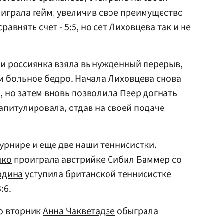
ыиграла гейм, увеличив свое преимущество
равнять счет - 5:5, но сет Лиховцева так и не
ии россиянка взяла вынужденный перерыв,
ли больное бедро. Начала Лиховцева снова
0, но затем вновь позволила Пеер догнать
капитулировала, отдав на своей подаче
урнире и еще две наши теннисистки.
нко
проиграла австрийке Сибил Баммер со
рдина
уступила британской теннисистке
:6.
во вторник
Анна Чакветадзе
обыграла