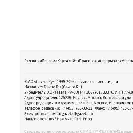
Редакция
Реклама
Карта сайта
Правовая информация
Услов
© АО «Газета.Ру» (1999-2026) – Главные новости дня
Название:
Газета.Ru
(Gazeta.Ru)
Учредитель:
АО «Газета.Ру»
, ОГРН 1067761730376, ИНН 7743
Адрес учредителя: 125239, Россия, Москва, Коптевская улиц
Адрес редакции и издателя:
117105
, г.
Москва
,
Варшавское шо
Телефон редакции:
+7 (495) 785-00-12
| Факс:
+7 (495) 785-17
Электронная почта:
gazeta@gazeta.ru
Нашли опечатку? Нажмите Ctrl+Enter
Свидетельство о регистрации СМИ Эл № ФС77-67642 выда