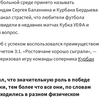
утбольной среде принято называть
андам Сергея
Балахнин
а и Курбана Бердыева
акал страстей, что любители футбола
увидели в недавних матчах Кубка
УЕФА
и
 вопрос.
уб с успехом воспользовался преимуществом
четом 3:1. «Ростовчане хорошо сыграли», —
теризовал игру команды соперника
Курбан
л, что значительную роль в победе
и, тем более что все они, по словам
аходились в разном физическом