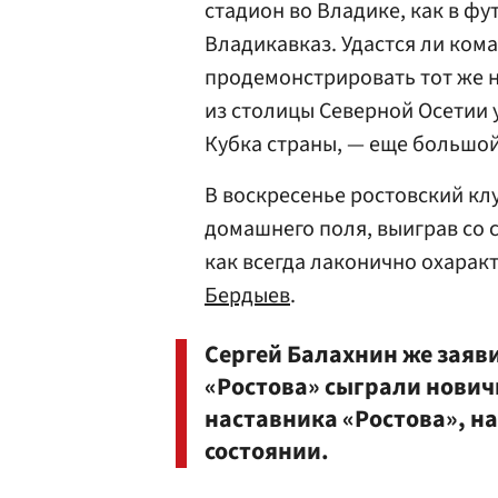
стадион во Владике, как в ф
Владикавказ. Удастся ли ком
продемонстрировать тот же н
из столицы Северной Осетии 
Кубка страны, — еще большой
В воскресенье ростовский кл
домашнего поля, выиграв со с
как всегда лаконично охарак
Бердыев
.
Сергей Балахнин же заяви
«Ростова» сыграли новичк
наставника «Ростова», н
состоянии.