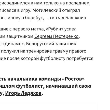
рисоединился к нам только на последнем
писался в игру. Могилевский отыграл
в силовую борьбу», — сказал Балахнин
шие с первого матча, «Рубин» успел
тним защитником
Сергеем Нестеренко
,
е «Динамо». Белорусский защитник
получил на тренировке травму правого
ние после которой футболисту потребуется
сть начальника команды «Ростов»
рошлом футболист, начинавший свою
у,
Игорь Ледяхов
.