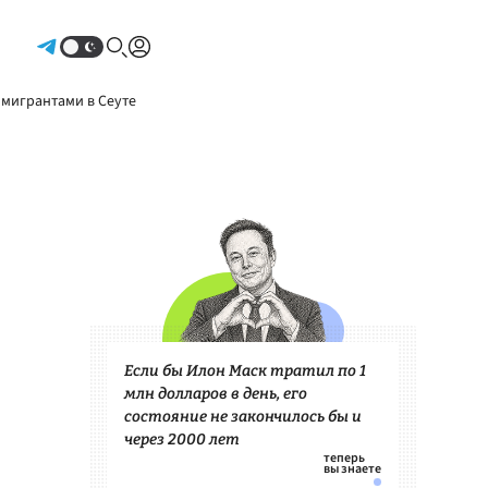
Авторизоваться
 мигрантами в Сеуте
Если бы Илон Маск тратил по 1
млн долларов в день, его
состояние не закончилось бы и
через 2000 лет