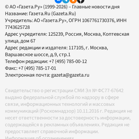
© АО «Газета.Ру» (1999-2026) – Главные новости дня
Название:
Газета.Ru
(Gazeta.Ru)
Учредитель:
АО «Газета.Ру»
, ОГРН 1067761730376, ИНН
7743625728
Адрес учредителя: 125239, Россия, Москва, Коптевская
улица, дом 67
Адрес редакции и издателя:
117105
, г.
Москва
,
Варшавское шоссе, д.9, стр.1
Телефон редакции:
+7 (495) 785-00-12
Факс:
+7 (495) 785-17-01
Электронная почта:
gazeta@gazeta.ru
Свидетельство о регистрации СМИ Эл № ФС77-67642
выдано федеральной службой по надзору в сфере
связи, информационных технологий и массовых
коммуникаций (Роскомнадзор) 10.11.2016 г. Редакция не
несет ответственности за достоверность информации,
содержащейся в рекламных объявлениях. Редакция не
предоставляет справочной информации.
Информация об ограничениях