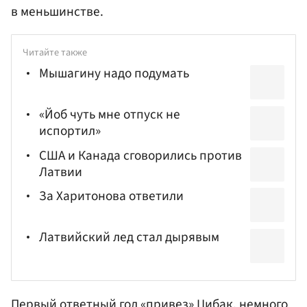
в меньшинстве.
Читайте также
Мышагину надо подумать
«Йоб чуть мне отпуск не
испортил»
США и Канада сговорились против
Латвии
За Харитонова ответили
Латвийский лед стал дырявым
Первый ответный гол «привез» Цибак, немного